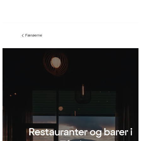
Færøerne
Forrige
side
:
Restauranter og barer i