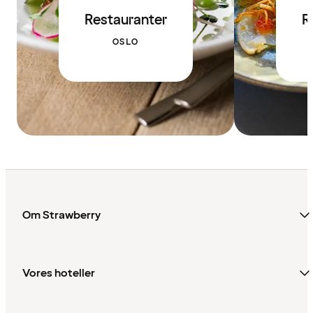
Restauranter
R
OSLO
Om Strawberry
Vores hoteller