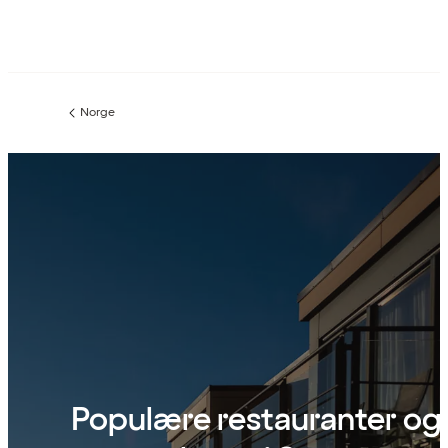
Norge
Forrige
side
:
Populære restauranter og