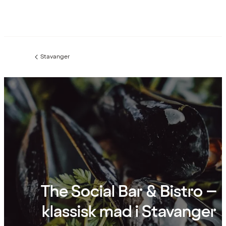
Stavanger
Forrige
side
:
The Social Bar & Bistro –
klassisk mad i Stavanger