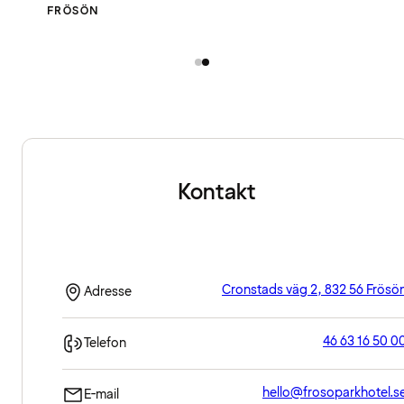
FRÖSÖN
Kontakt
Cronstads väg 2, 832 56 Frösö
Adresse
46 63 16 50 0
Telefon
hello@frosoparkhotel.s
E-mail