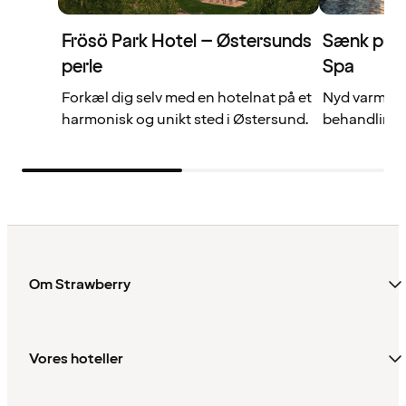
Frösö Park Hotel – Østersunds
Sænk puls
perle
Spa
Forkæl dig selv med en hotelnat på et
Nyd varme og
harmonisk og unikt sted i Østersund.
behandlinge
Om Strawberry
Vores hoteller