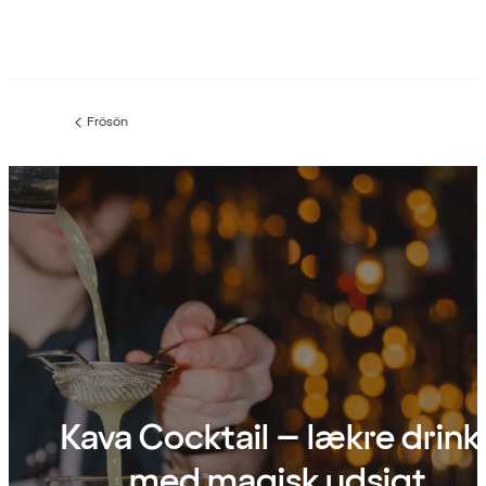
Frösön
Forrige
side
:
Kava Cocktail – lækre drink
med magisk udsigt