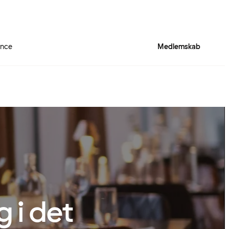
ence
Medlemskab
 i det