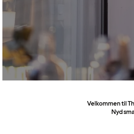
Velkommen til Th
Nyd smag