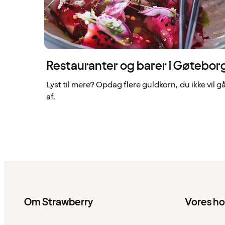
Restauranter og barer i Gøtebor
Lyst til mere? Opdag flere guldkorn, du ikke vil gå
af.
Om Strawberry
Vores ho