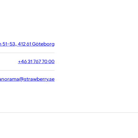
 51-53, 412 61 Göteborg
+46 31 767 70 00
anorama@strawberry.se