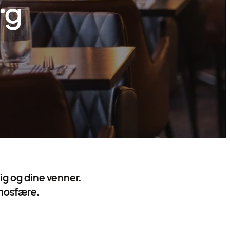
rg
g og dine venner.
tmosfære.