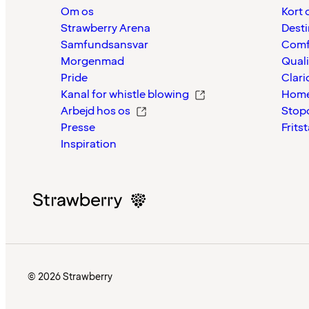
Om os
Kort 
Strawberry Arena
Desti
Samfundsansvar
Comf
Morgenmad
Quali
Pride
Clari
Kanal for whistle blowing
Home
Arbejd hos os
Stop
Presse
Frits
Inspiration
© 2026 Strawberry