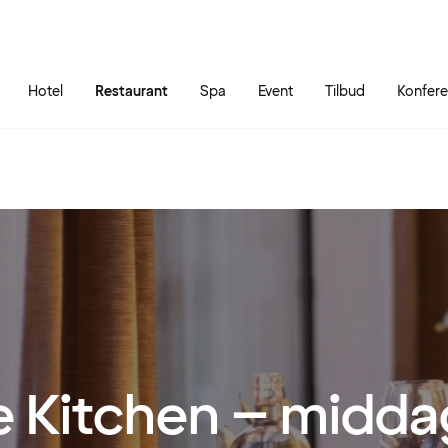
Gå til siden
Åbn hovedmenuen
Hotel
Restaurant
Spa
Event
Tilbud
Konfer
 Kitchen – middag