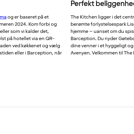
Perfekt beliggenhe
ama
og er baseret på et
The Kitchen ligger i det cent
meren 2024. Kom forbi og
berømte forlystelsespark Lis
ler som vi kalder det,
hjemme – uanset om du spise
st på hotellet via en QR-
Barception. Du nyder Gøteb
 maden ved køkkenet og vælg
dine venner i et hyggeligt og
stiden eller i Barception, når
Avenyen. Velkommen til The 