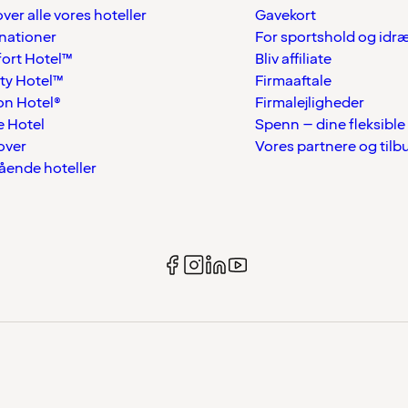
over alle vores hoteller
Gavekort
nationer
For sportshold og idr
ort Hotel™
Bliv affiliate
ty Hotel™
Firmaaftale
on Hotel®
Firmalejligheder
 Hotel
Spenn – dine fleksible
over
Vores partnere og tilb
tående hoteller