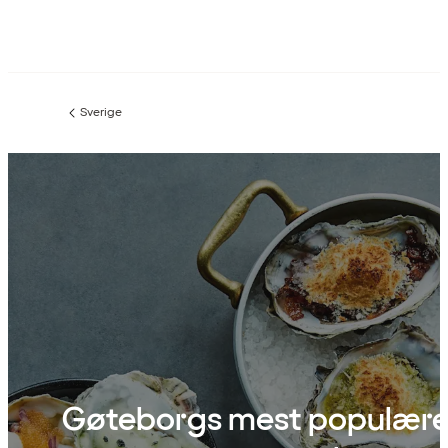
Sverige
Forrige
side
:
Gøteborgs mest populær