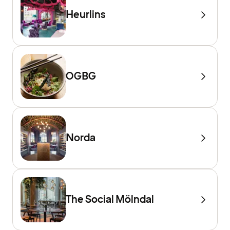
Heurlins
OGBG
Norda
The Social Mölndal