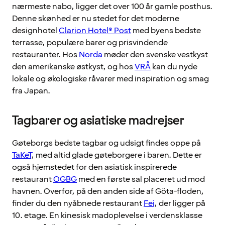
nærmeste nabo, ligger det over 100 år gamle posthus.
Denne skønhed er nu stedet for det moderne
designhotel
Clarion Hotel® Post
med byens bedste
terrasse, populære barer og prisvindende
restauranter. Hos
Norda
møder den svenske vestkyst
den amerikanske østkyst, og hos
VRÅ
kan du nyde
lokale og økologiske råvarer med inspiration og smag
fra Japan.
Tagbarer og asiatiske madrejser
Gøteborgs bedste tagbar og udsigt findes oppe på
TaKeT
, med altid glade gøteborgere i baren. Dette er
også hjemstedet for den asiatisk inspirerede
restaurant
OGBG
med en første sal placeret ud mod
havnen. Overfor, på den anden side af Göta-floden,
finder du den nyåbnede restaurant
Fei
, der ligger på
10. etage. En kinesisk madoplevelse i verdensklasse