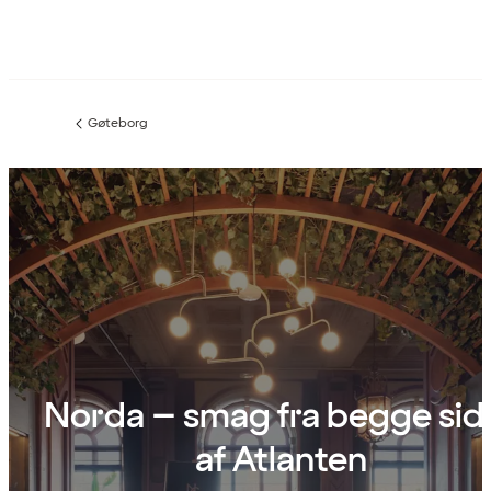
Gøteborg
Forrige
side
:
Norda – smag fra begge sid
af Atlanten