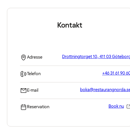
Kontakt
Drottningtorget 10, 411 03 Götebor
Adresse
+46 31 61 90 6
Telefon
boka@restaurangnorda.s
E-mail
Book nu
Reservation