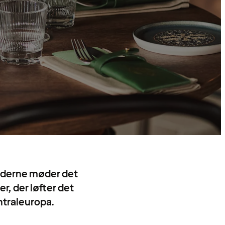
moderne møder det
er, der løfter det
entraleuropa.