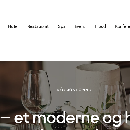
Gå til siden
Åbn hovedmenuen
Hotel
Restaurant
Spa
Event
Tilbud
Konfer
NÒR JÖNKÖPING
– et moderne og h