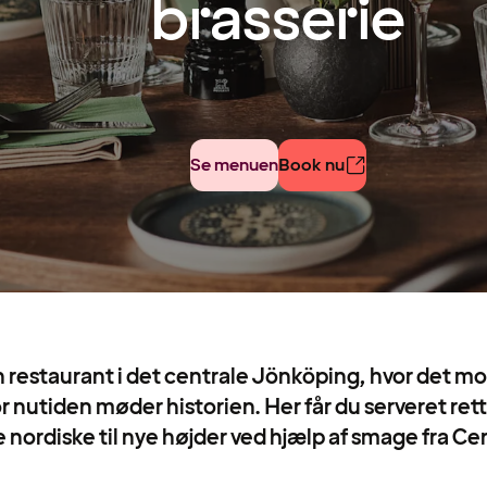
brasserie
Se menuen
Book nu
 restaurant i det centrale Jönköping, hvor det 
r nutiden møder historien. Her får du serveret rett
e nordiske til nye højder ved hjælp af smage fra C