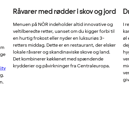
Råvarer med rødder i skov og jord
D
Menuen på NÒR indeholder altid innovative og
I 
veltilberedte retter, uanset om du kigger forbi til
ka
en hurtig frokost eller nyder en luksuriøs 3-
øl 
retters middag. Dette er en restaurant, der elsker
de
om
lokale råvarer og skandinaviske skove og land.
hy
ige
Det kombinerer køkkenet med spændende
ve
krydderier og påvirkninger fra Centraleuropa.
mi
ity
ve
g.
gi
n.