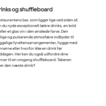
rinks og shuffleboard
restaurantens bar, som ligger lige ved siden af,
n du nyde exceptionelt lækre drinks, en kold
eller et glas vin i den ønskede farve. Den
jlige og pulserende atmosfære indbyder til
ggelige fyraftensarrangementer, hygge med
nnerne eller hvorfor ikke en drink før
ddagen. Her kan du også udfordre dine
nner til en omgang shuffleboard. Taberen
ver den næste drink?