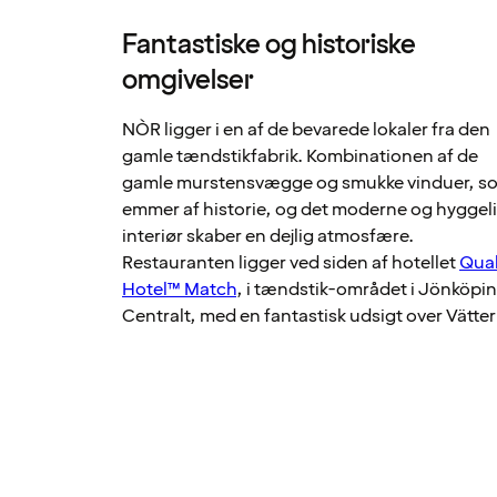
Fantastiske og historiske
omgivelser
NÒR ligger i en af de bevarede lokaler fra den
gamle tændstikfabrik. Kombinationen af de
gamle murstensvægge og smukke vinduer, s
emmer af historie, og det moderne og hyggel
interiør skaber en dejlig atmosfære.
Restauranten ligger ved siden af hotellet
Qual
Hotel™ Match
, i tændstik-området i Jönköpin
Centralt, med en fantastisk udsigt over Vätter