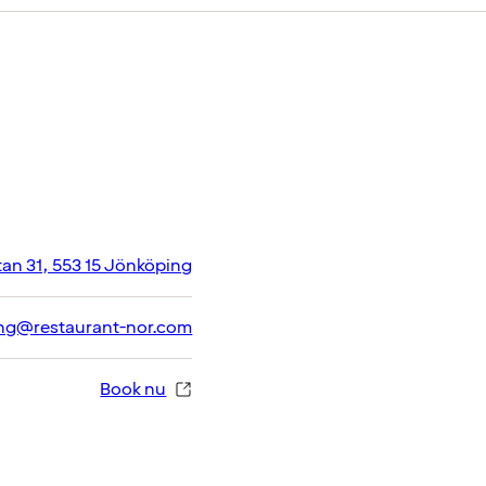
an 31, 553 15 Jönköping
ing@restaurant-nor.com
Book nu