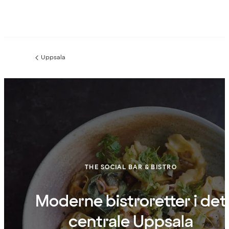
Uppsala
Forrige
side
:
THE SOCIAL BAR & BISTRO
Moderne bistroretter i det
centrale Uppsala