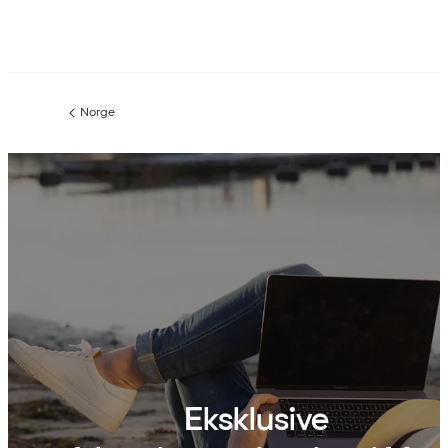
Norge
Forrige
side
:
Eksklusive