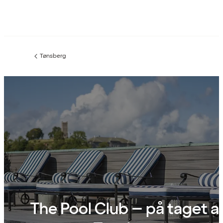
Tønsberg
Forrige
side
:
The Pool Club – på taget a