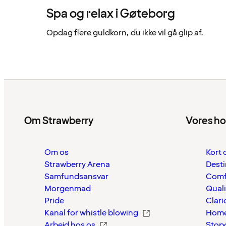
Spa og relax i Gøteborg
Opdag flere guldkorn, du ikke vil gå glip af.
Om Strawberry
Vores ho
Om os
Kort 
Strawberry Arena
Desti
Samfundsansvar
Comf
Morgenmad
Quali
Pride
Clari
Kanal for whistle blowing
Home
Arbejd hos os
Stop