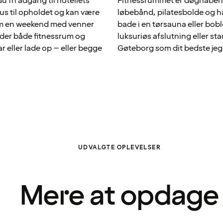
u fri adgang til hotellets
Fitnessrummet er døgnåbent o
ksus til opholdet og kan være
løbebånd, pilatesbolde og h
som en weekend med venner
bade i en tørsauna eller bobl
byder både fitnessrum og
luksuriøs afslutning eller sta
r eller lade op – eller begge
Gøteborg som dit bedste jeg
UDVALGTE OPLEVELSER
Mere at opdage