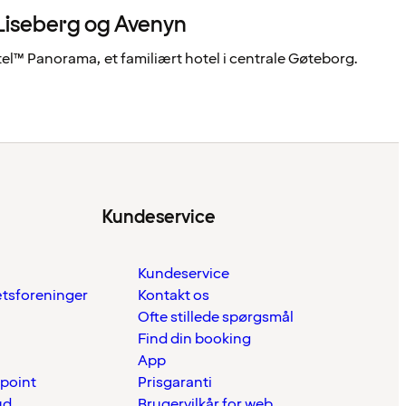
 Liseberg og Avenyn
l™ Panorama, et familiært hotel i centrale Gøteborg.
Kundeservice
Kundeservice
ætsforeninger
Kontakt os
Ofte stillede spørgsmål
Find din booking
App
 point
Prisgaranti
ud
Brugervilkår for web