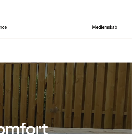
nce
Medlemskab
omfort