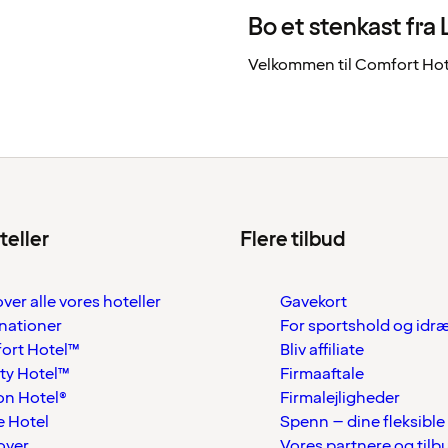
Bo et stenkast fra
Velkommen til Comfort Hote
teller
Flere tilbud
over alle vores hoteller
Gavekort
nationer
For sportshold og idr
ort Hotel™
Bliv affiliate
ty Hotel™
Firmaaftale
on Hotel®
Firmalejligheder
 Hotel
Spenn – dine fleksible
over
Vores partnere og tilb