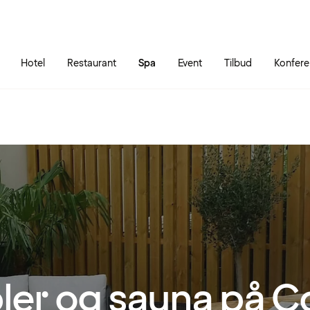
Gå til siden
Åbn hovedmenuen
Hotel
Restaurant
Spa
Event
Tilbud
Konfere
ler og sauna på C