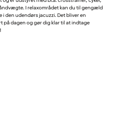
g er udstyret med bl.a. crosstrainer, cykel,
åndvægte. I relaxområdet kan du til gengæld
e i den udendørs jacuzzi. Det bliver en
rt på dagen og gør dig klar til at indtage
!