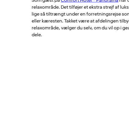
Som gæst på
Comfort Hotel™ Panorama
har d
relaxområde. Det tilføjer et ekstra strejf af lu
lige så tiltrængt under en forretningsrejse 
eller kæresten. Takket være at afdelingen til
relaxområde, vælger du selv, om du vil op i gea
dele.