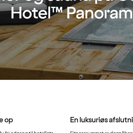
Hotel™ Panoram
de op
En luksuriøs afslut