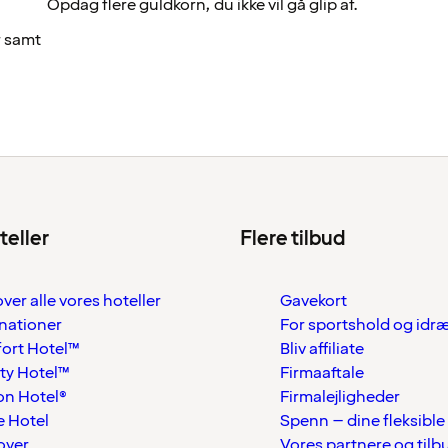
Opdag flere guldkorn, du ikke vil gå glip af.
r samt
teller
Flere tilbud
over alle vores hoteller
Gavekort
nationer
For sportshold og idr
ort Hotel™
Bliv affiliate
ty Hotel™
Firmaaftale
on Hotel®
Firmalejligheder
 Hotel
Spenn – dine fleksible
over
Vores partnere og tilb