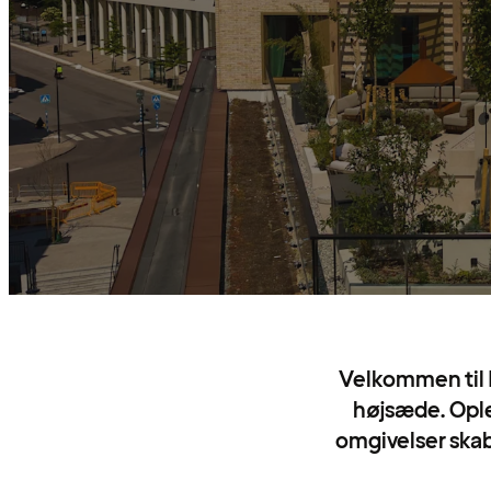
Velkommen til P
højsæde. Ople
omgivelser skabt 