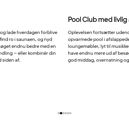
Pool Club med livli
og lade hverdagen forblive
Oplevelsen fortsætter udend
find ro i saunaen, og nyd
opvarmede pool i afslappede
besøget endnu bedre med en
loungemøbler, lyt til musikken
dling – eller kombinér din
have endnu mere ud af besø
 siden af.
god middag, overnatning 