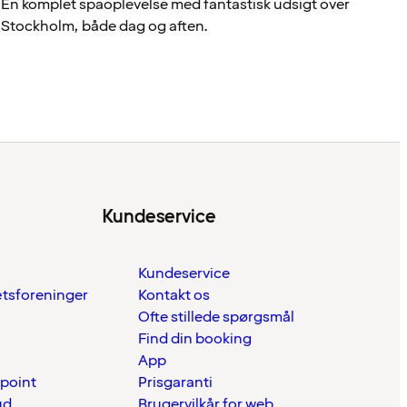
En komplet spaoplevelse med fantastisk udsigt over
Stockholm, både dag og aften.
Kundeservice
Kundeservice
ætsforeninger
Kontakt os
Ofte stillede spørgsmål
Find din booking
App
 point
Prisgaranti
ud
Brugervilkår for web