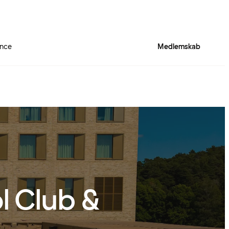
nce
Medlemskab
l Club &