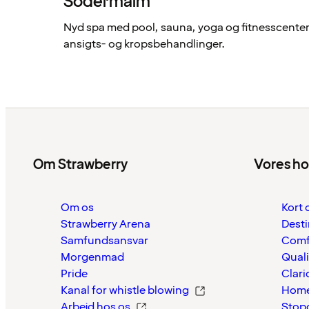
Södermalm
Nyd spa med pool, sauna, yoga og fitnesscente
ansigts- og kropsbehandlinger.
Om Strawberry
Vores ho
Om os
Kort 
Strawberry Arena
Desti
Samfundsansvar
Comf
Morgenmad
Quali
Pride
Clari
Kanal for whistle blowing
Home
Arbejd hos os
Stop