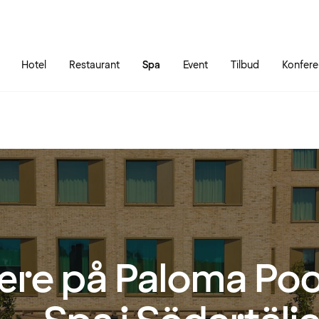
Gå til siden
Åbn hovedmenuen
Hotel
Restaurant
Spa
Event
Tilbud
Konfere
ære på Paloma Poo