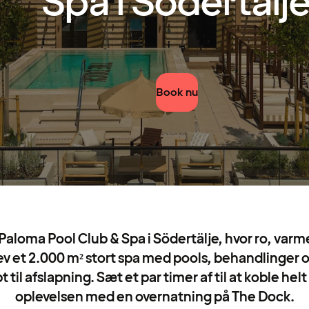
Spa i Södertälj
Book nu
aloma Pool Club & Spa i Södertälje, hvor ro, varme
v et 2.000 m² stort spa med pools, behandlinger
til afslapning. Sæt et par timer af til at koble helt
oplevelsen med en overnatning på The Dock.