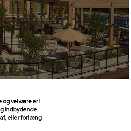
e
 og velvære er i
 og indbydende
 af, eller forlæng