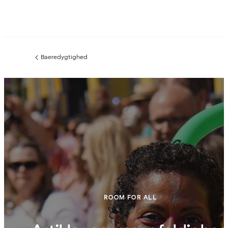
Baeredygtighed
Forrige
side
:
ROOM FOR ALL