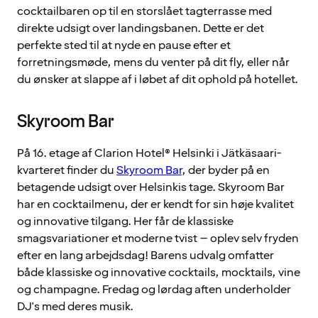
cocktailbaren op til en storslået tagterrasse med
direkte udsigt over landingsbanen. Dette er det
perfekte sted til at nyde en pause efter et
forretningsmøde, mens du venter på dit fly, eller når
du ønsker at slappe af i løbet af dit ophold på hotellet.
Skyroom Bar
På 16. etage af Clarion Hotel® Helsinki i Jätkäsaari-
kvarteret finder du
Skyroom Bar
, der byder på en
betagende udsigt over Helsinkis tage. Skyroom Bar
har en cocktailmenu, der er kendt for sin høje kvalitet
og innovative tilgang. Her får de klassiske
smagsvariationer et moderne tvist – oplev selv fryden
efter en lang arbejdsdag! Barens udvalg omfatter
både klassiske og innovative cocktails, mocktails, vine
og champagne. Fredag og lørdag aften underholder
DJ's med deres musik.