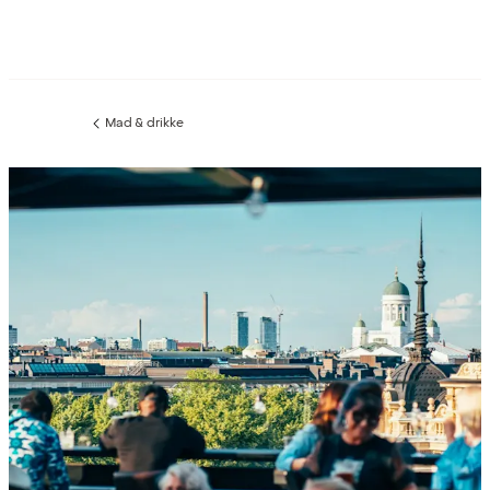
Mad & drikke
Forrige
side
: