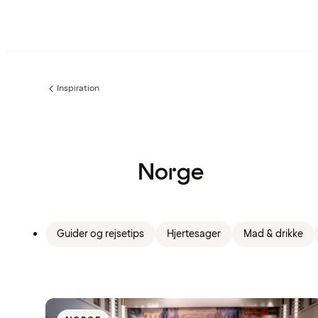
Inspiration
Forrige
side
:
Norge
Guider og rejsetips
Hjertesager
Mad & drikke