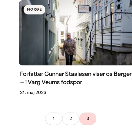
NORGE
Forfatter Gunnar Staalesen viser os Berge
– i Varg Veums fodspor
31. maj 2023
1
2
3