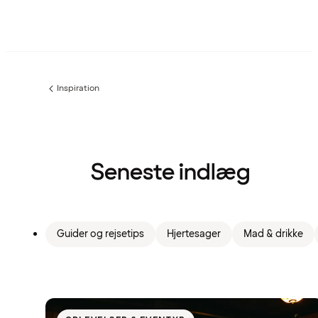
Inspiration
Forrige
side
:
Seneste indlæg
Guider og rejsetips
Hjertesager
Mad & drikke