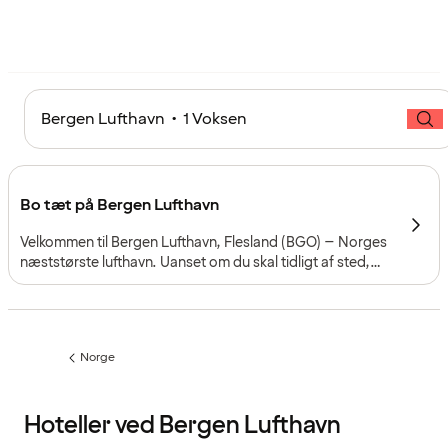
Bergen Lufthavn • 1 Voksen
Bo tæt på Bergen Lufthavn
Velkommen til Bergen Lufthavn, Flesland (BGO) – Norges
næststørste lufthavn. Uanset om du skal tidligt af sted,
ankommer sent, eller blot ønsker et behageligt ophold
tæt på terminalerne, gør lufthavnshotellerne rejsen enkel
og bekvem – perfekt for både forretningsrejsende og
feriegæster.
Norge
Forrige
side
:
Hoteller ved Bergen Lufthavn