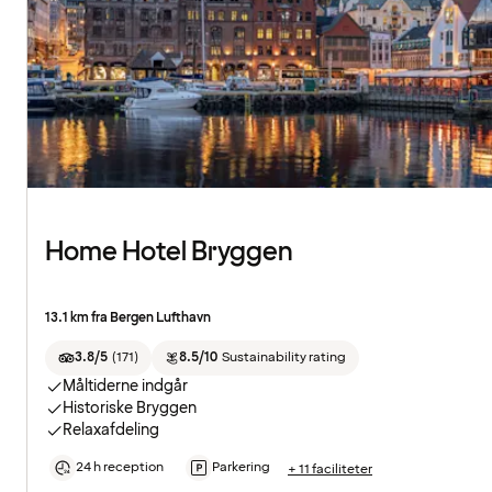
Home Hotel Bryggen
13.1 km fra Bergen Lufthavn
3.8/5
(
171
)
8.5/10
Sustainability rating
Måltiderne indgår
Historiske Bryggen
Relaxafdeling
24 h reception
Parkering
+ 11 faciliteter