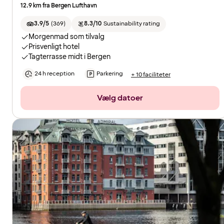
12.9 km fra Bergen Lufthavn
3.9/5
(
369
)
8.3/10
Sustainability rating
Morgenmad som tilvalg
Prisvenligt hotel
Tagterrasse midt i Bergen
24 h reception
Parkering
+ 10 faciliteter
Vælg datoer