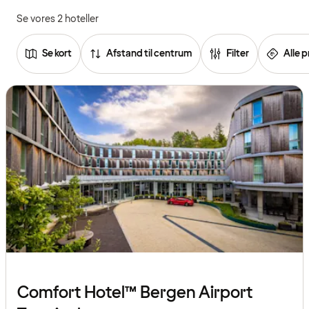
Se vores 2 hoteller
Se kort
Afstand til centrum
Filter
Alle p
Se
listen
over
hoteller
Comfort Hotel™ Bergen Airport