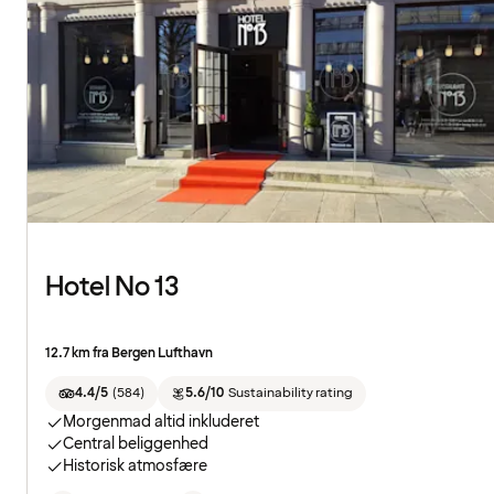
Hotel No 13
12.7 km fra Bergen Lufthavn
4.4/5
(
584
)
5.6/10
Sustainability rating
Morgenmad altid inkluderet
Central beliggenhed
Historisk atmosfære