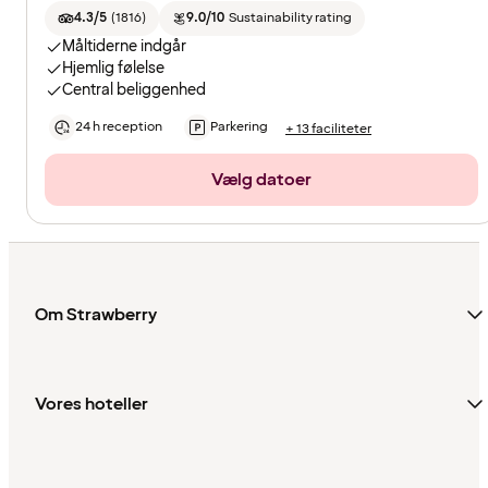
4.3/5
(
1816
)
9.0/10
Sustainability rating
Måltiderne indgår
Hjemlig følelse
Central beliggenhed
24 h reception
Parkering
+ 13 faciliteter
Vælg datoer
Om Strawberry
Vores hoteller