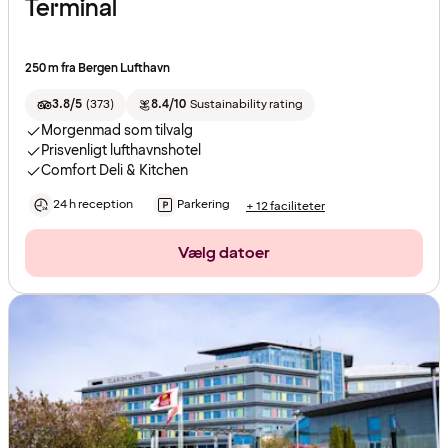
Terminal
250 m fra Bergen Lufthavn
3.8/5
(
373
)
8.4/10
Sustainability rating
Morgenmad som tilvalg
Prisvenligt lufthavnshotel
Comfort Deli & Kitchen
24 h reception
Parkering
+ 12 faciliteter
Vælg datoer