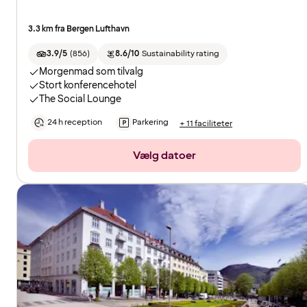
3.3 km fra Bergen Lufthavn
3.9/5
(
856
)
8.6/10
Sustainability rating
Morgenmad som tilvalg
Stort konferencehotel
The Social Lounge
24 h reception
Parkering
+ 11 faciliteter
Vælg datoer