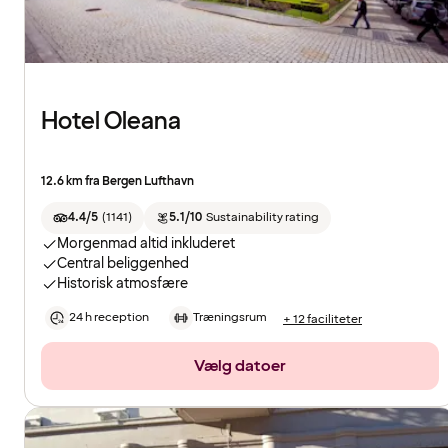
Hotel Oleana
12.6 km fra Bergen Lufthavn
4.4/5
(
1141
)
5.1/10
Sustainability rating
Morgenmad altid inkluderet
Central beliggenhed
Historisk atmosfære
24 h reception
Træningsrum
+ 12 faciliteter
Vælg datoer