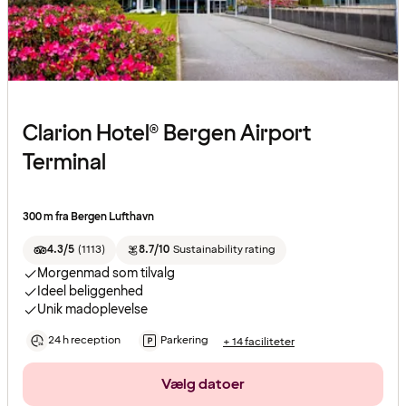
Clarion Hotel® Bergen Airport
Terminal
300 m fra Bergen Lufthavn
4.3/5
(
1113
)
8.7/10
Sustainability rating
Morgenmad som tilvalg
Ideel beliggenhed
Unik madoplevelse
24 h reception
Parkering
+ 14 faciliteter
Vælg datoer