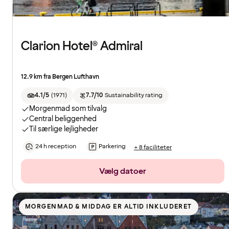
Clarion Hotel® Admiral
12.9 km fra Bergen Lufthavn
4.1/5
(
1971
)
7.7/10
Sustainability rating
Morgenmad som tilvalg
Central beliggenhed
Til særlige lejligheder
24 h reception
Parkering
+ 8 faciliteter
Vælg datoer
MORGENMAD & MIDDAG ER ALTID INKLUDERET