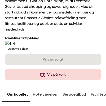
Velkommen til Clarion Hotel Winn, midt i centrale
Gävle, tæt på shopping og seværdigheder. Med et
stort udbud af konference- og mødelokaler, bar og
restaurant Brasserie Absint, relaxafdeling med
fitnessfaciliteter og pool, er dette en selvklar
mødeplads.
Anmeldelse fra TripAdvisor
1120
anmeldelser
Pris udsolgt
Vis på kort
Om hotellet
Hotelværelser
Servicetilbud
Facilitet