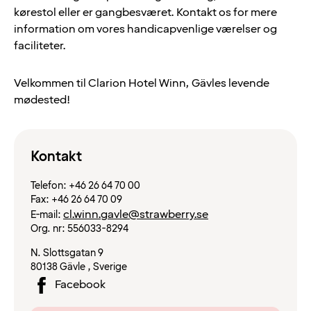
kørestol eller er gangbesværet. Kontakt os for mere
information om vores handicapvenlige værelser og
faciliteter.
Velkommen til Clarion Hotel Winn, Gävles levende
mødested!
Kontakt
Telefon:
+46 26 64 70 00
Fax:
+46 26 64 70 09
cl.winn.gavle@strawberry.se
E-mail:
Org. nr:
556033-8294
N. Slottsgatan 9
80138
Gävle
,
Sverige
Facebook