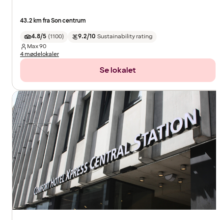
43.2 km fra Son centrum
4.8/5
(
1100
)
9.2/10
Sustainability rating
Max
90
4 mødelokaler
Se lokalet