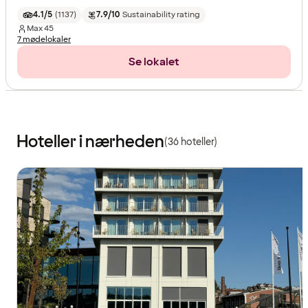
4.1/5
(
1137
)
7.9/10
Sustainability rating
Max
45
7 mødelokaler
Se lokalet
Hoteller i nærheden
(36 hoteller)