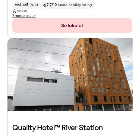
4.4/5
(
573
)
7.7/10
Sustainability rating
Max
60
7 mødelokaler
Se lokalet
Quality Hotel™ River Station