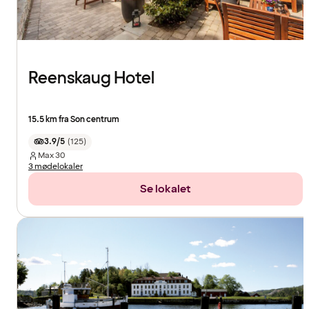
Reenskaug Hotel
15.5 km fra Son centrum
3.9/5
(
125
)
Max
30
3 mødelokaler
Se lokalet