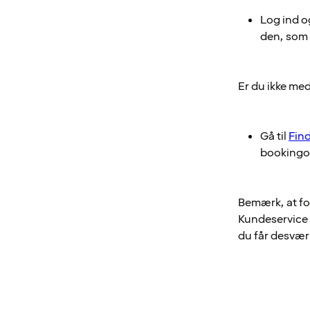
Log ind og
den, som 
Er du ikke me
Gå til
Fin
bookingop
Bemærk, at fo
Kundeservice 
du får desvær