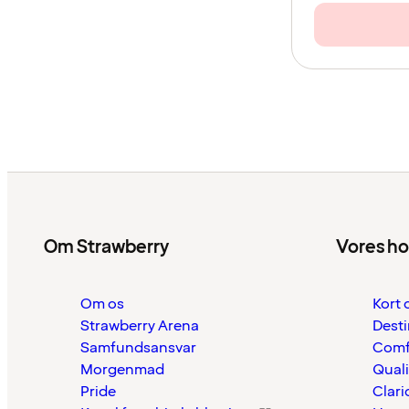
Om Strawberry
Vores ho
Om os
Kort 
Strawberry Arena
Desti
Samfundsansvar
Comf
Morgenmad
Quali
Pride
Clari