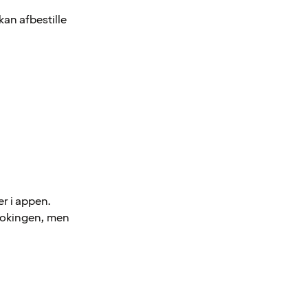
kan afbestille
r i appen.
bookingen, men