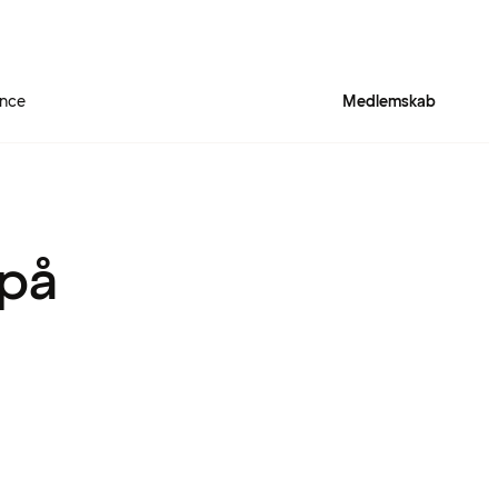
ence
Medlemskab
 på