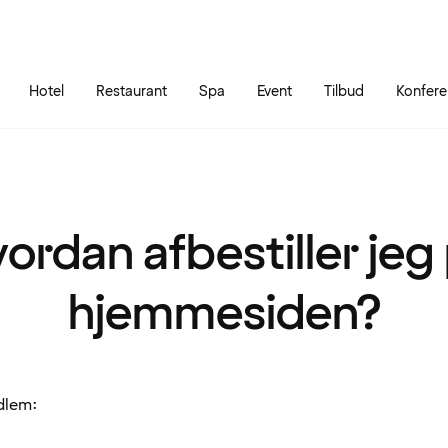
Gå til siden
Åbn hovedmenuen
Hotel
Restaurant
Spa
Event
Tilbud
Konfer
ordan afbestiller jeg
hjemmesiden?
dlem: