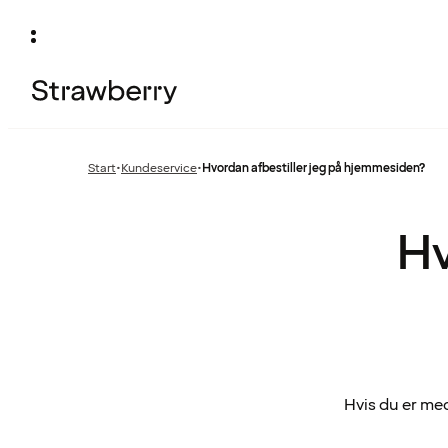
Start
•
Kundeservice
•
Hvordan afbestiller jeg på hjemmesiden?
Forrige
side
:
Hv
Hvis du er me