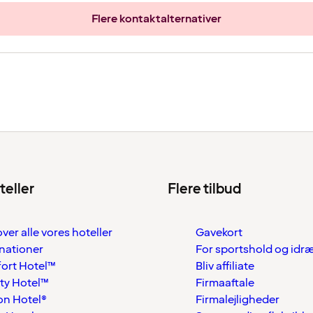
Flere kontaktalternativer
teller
Flere tilbud
over alle vores hoteller
Gavekort
nationer
For sportshold og idr
ort Hotel™
Bliv affiliate
ty Hotel™
Firmaaftale
on Hotel®
Firmalejligheder