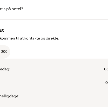
atis på hotel?
os
lkommen til at kontakte os direkte.
4 200
redag:
08
0
helligdage: