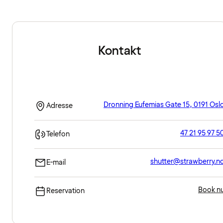
Kontakt
Dronning Eufemias Gate 15, 0191 Osl
Adresse
47 21 95 97 5
Telefon
shutter@strawberry.n
E-mail
Book n
Reservation