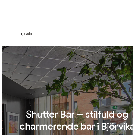
Oslo
Forrige
side
:
Shutter Bar – stilfuld og
charmerende bar i Björvika