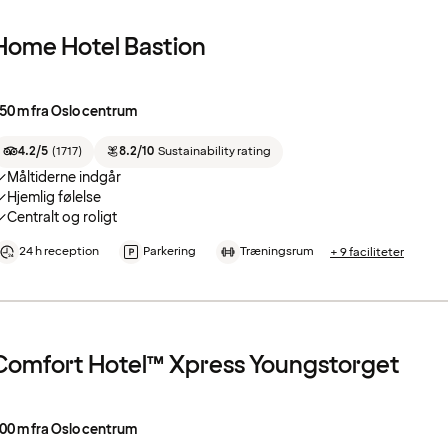
Home Hotel Bastion
50 m fra Oslo centrum
4.2/5
(
1717
)
8.2/10
Sustainability rating
Måltiderne indgår
Hjemlig følelse
Centralt og roligt
24 h reception
Parkering
Træningsrum
+ 9 faciliteter
Comfort Hotel™ Xpress Youngstorget
00 m fra Oslo centrum