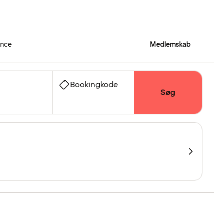
ence
Medlemskab
Bookingkode
Søg