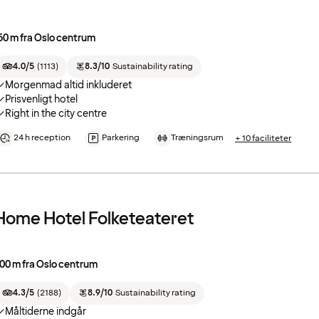
50 m fra Oslo centrum
4.0/5
(
1113
)
8.3/10
Sustainability rating
Morgenmad altid inkluderet
Prisvenligt hotel
Right in the city centre
24 h reception
Parkering
Træningsrum
+ 10 faciliteter
Home Hotel Folketeateret
00 m fra Oslo centrum
4.3/5
(
2188
)
8.9/10
Sustainability rating
Måltiderne indgår