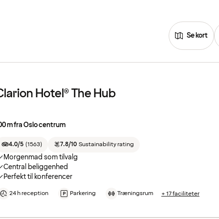
Se kort
Clarion Hotel® The Hub
00 m fra Oslo centrum
4.0/5
(
1563
)
7.8/10
Sustainability rating
Morgenmad som tilvalg
Central beliggenhed
Perfekt til konferencer
24 h reception
Parkering
Træningsrum
+ 17 faciliteter