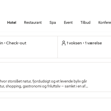
Gå til siden
Åbn hovedmenuen
Hotel
Restaurant
Spa
Event
Tilbud
Konfer
in • Check-out
1 voksen • 1 værelse
or storslået natur, fjordudsigt og et levende byliv går
ur, shopping, gastronomi og friluftsliv – samlet i en af