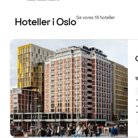
Forrige
Forrige
side
side
:
:
Se vores 18 hoteller
Hoteller i Oslo
Se
listen
over
hoteller
1