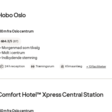
Hobo Oslo
00 m fra Oslo centrum
4.3/5
(
87
)
Morgenmad som tilvalg
Midt i centrum
Indbydende stemning
24 h reception
Træningsrum
Klimaanlæg
+ 13 faciliteter
Comfort Hotel™ Xpress Central Station
50 m fra Oslo centrum