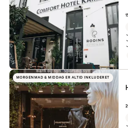
1
MORGENMAD & MIDDAG ER ALTID INKLUDERET
2