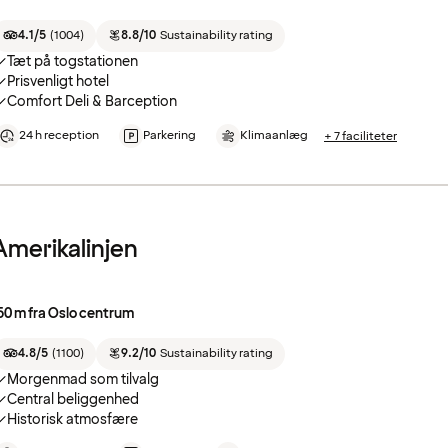
4.1/5
(
1004
)
8.8/10
Sustainability rating
Tæt på togstationen
Prisvenligt hotel
Comfort Deli & Barception
24 h reception
Parkering
Klimaanlæg
+ 7 faciliteter
Amerikalinjen
50 m fra Oslo centrum
4.8/5
(
1100
)
9.2/10
Sustainability rating
Morgenmad som tilvalg
Central beliggenhed
Historisk atmosfære