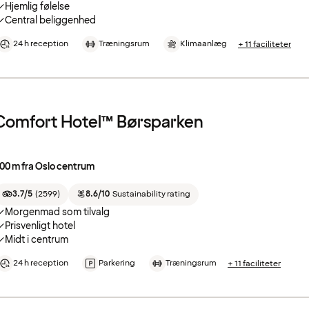
Hjemlig følelse
Central beliggenhed
24 h reception
Træningsrum
Klimaanlæg
+ 11 faciliteter
Comfort Hotel™ Børsparken
00 m fra Oslo centrum
3.7/5
(
2599
)
8.6/10
Sustainability rating
Morgenmad som tilvalg
Prisvenligt hotel
Midt i centrum
24 h reception
Parkering
Træningsrum
+ 11 faciliteter