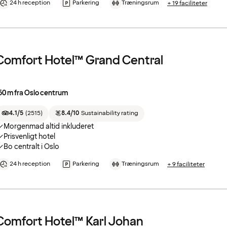
24 h reception
Parkering
Træningsrum
+ 19 faciliteter
Comfort Hotel™ Grand Central
50 m fra Oslo centrum
4.1/5
(
2515
)
8.4/10
Sustainability rating
Morgenmad altid inkluderet
Prisvenligt hotel
Bo centralt i Oslo
24 h reception
Parkering
Træningsrum
+ 9 faciliteter
Comfort Hotel™ Karl Johan