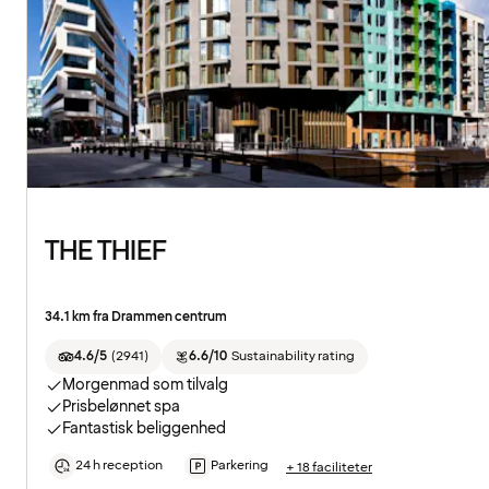
THE THIEF
34.1 km fra Drammen centrum
4.6/5
(
2941
)
6.6/10
Sustainability rating
Morgenmad som tilvalg
Prisbelønnet spa
Fantastisk beliggenhed
24 h reception
Parkering
+ 18 faciliteter