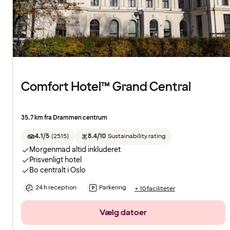
Comfort Hotel™ Grand Central
35.7 km fra Drammen centrum
4.1/5
(
2515
)
8.4/10
Sustainability rating
Morgenmad altid inkluderet
Prisvenligt hotel
Bo centralt i Oslo
24 h reception
Parkering
+ 10 faciliteter
Vælg datoer