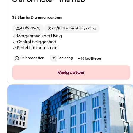
35.8 km fra Drammen centrum
4.0/5
(
1563
)
7.8/10
Sustainability rating
Morgenmad som tilvalg
Central beliggenhed
Perfekt til konferencer
24 h reception
Parkering
+ 18 faciliteter
Vælg datoer