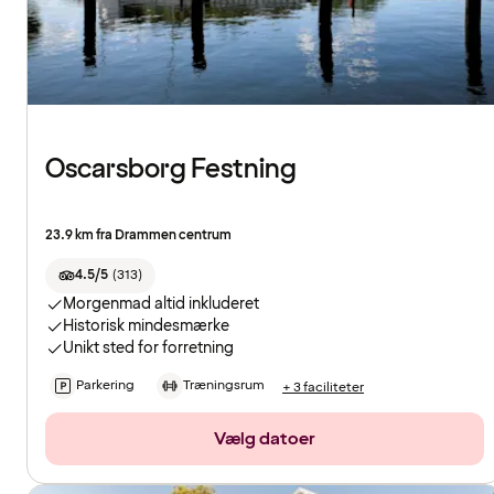
Oscarsborg Festning
23.9 km fra Drammen centrum
4.5/5
(
313
)
Morgenmad altid inkluderet
Historisk mindesmærke
Unikt sted for forretning
Parkering
Træningsrum
+ 3 faciliteter
Vælg datoer