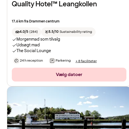
Quality Hotel™ Leangkollen
17.6 km fra Drammen centrum
4.0/5
(
284
)
8.5/10
Sustainability rating
Morgenmad som tilvalg
Udsøgt mad
The Social Lounge
24 h reception
Parkering
+ 8 faciliteter
Vælg datoer