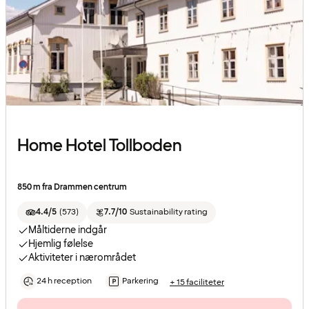
Home Hotel Tollboden
850 m fra Drammen centrum
4.4/5
(
573
)
7.7/10
Sustainability rating
Måltiderne indgår
Hjemlig følelse
Aktiviteter i nærområdet
24 h reception
Parkering
+ 15 faciliteter