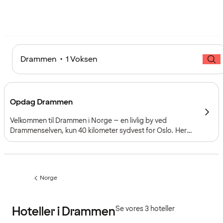
Drammen • 1 Voksen
Opdag Drammen
Velkommen til Drammen i Norge – en livlig by ved
Drammenselven, kun 40 kilometer sydvest for Oslo. Her
mødes byliv, kultur og smuk natur – det sørger de
skovklædte bakker og elven, der slynger sig gennem
byens centrum, for.
Norge
Forrige
side
:
Hoteller i Drammen
Se vores 3 hoteller