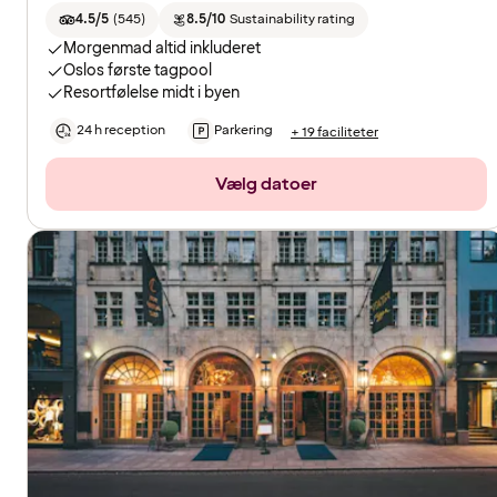
4.5/5
(
545
)
8.5/10
Sustainability rating
Morgenmad altid inkluderet
Oslos første tagpool
Resortfølelse midt i byen
24 h reception
Parkering
+ 19 faciliteter
Vælg datoer