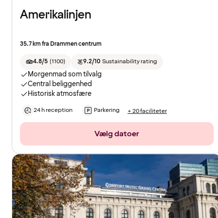
Amerikalinjen
35.7 km fra Drammen centrum
4.8/5
(
1100
)
9.2/10
Sustainability rating
Morgenmad som tilvalg
Central beliggenhed
Historisk atmosfære
24 h reception
Parkering
+ 20 faciliteter
Vælg datoer