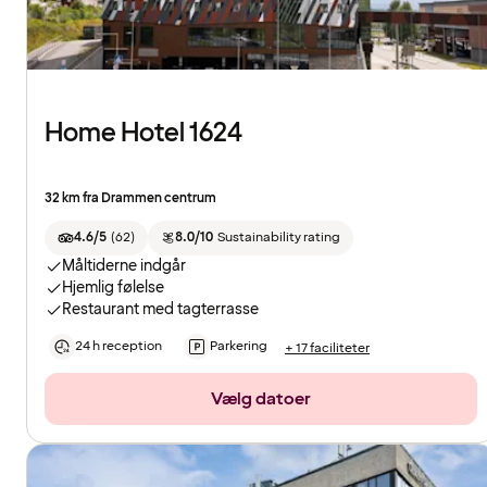
Home Hotel 1624
32 km fra Drammen centrum
4.6/5
(
62
)
8.0/10
Sustainability rating
Måltiderne indgår
Hjemlig følelse
Restaurant med tagterrasse
24 h reception
Parkering
+ 17 faciliteter
Vælg datoer