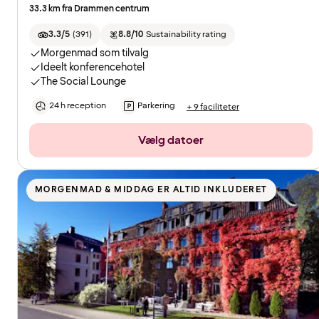
33.3 km fra Drammen centrum
3.3/5
(
391
)
8.8/10
Sustainability rating
Morgenmad som tilvalg
Ideelt konferencehotel
The Social Lounge
24 h reception
Parkering
+ 9 faciliteter
Vælg datoer
MORGENMAD & MIDDAG ER ALTID INKLUDERET