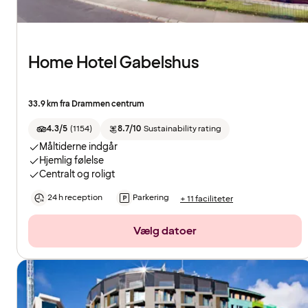
Home Hotel Gabelshus
33.9 km fra Drammen centrum
4.3/5
(
1154
)
8.7/10
Sustainability rating
Måltiderne indgår
Hjemlig følelse
Centralt og roligt
24 h reception
Parkering
+ 11 faciliteter
Vælg datoer