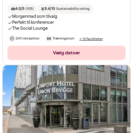
4.0/5
(
105
)
8.4/10
Sustainability rating
Morgenmad som tilvalg
Perfekt til konferencer
The Social Lounge
24 h reception
Træningsrum
+ 12 faciliteter
Vælg datoer