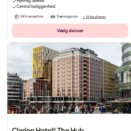
Hjemlig følelse
Central beliggenhed
24 h reception
Træningsrum
+ 12 faciliteter
Vælg datoer
Clarion Hotel® The Hub