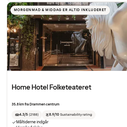
MORGENMAD & MIDDAG ER ALTID INKLUDERET
Home Hotel Folketeateret
35.8 km fra Drammen centrum
4.3/5
(
2188
)
8.9/10
Sustainability rating
Måltiderne indgår