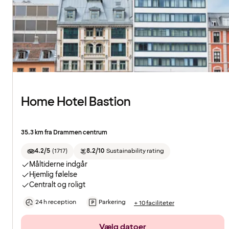
Home Hotel Bastion
35.3 km fra Drammen centrum
4.2/5
(
1717
)
8.2/10
Sustainability rating
Måltiderne indgår
Hjemlig følelse
Centralt og roligt
24 h reception
Parkering
+ 10 faciliteter
Vælg datoer