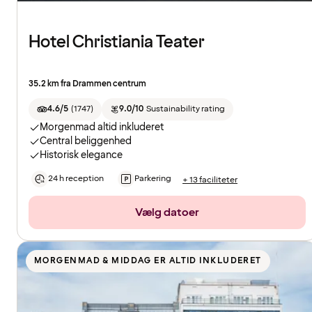
Hotel Christiania Teater
35.2 km fra Drammen centrum
4.6/5
(
1747
)
9.0/10
Sustainability rating
Morgenmad altid inkluderet
Central beliggenhed
Historisk elegance
24 h reception
Parkering
+ 13 faciliteter
Vælg datoer
MORGENMAD & MIDDAG ER ALTID INKLUDERET