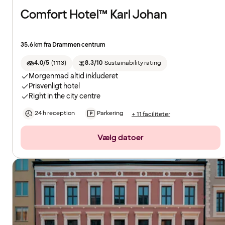
Comfort Hotel™ Karl Johan
35.6 km fra Drammen centrum
4.0/5
(
1113
)
8.3/10
Sustainability rating
Morgenmad altid inkluderet
Prisvenligt hotel
Right in the city centre
24 h reception
Parkering
+ 11 faciliteter
Vælg datoer