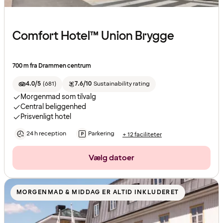
Comfort Hotel™ Union Brygge
700 m fra Drammen centrum
4.0/5
(
681
)
7.6/10
Sustainability rating
Morgenmad som tilvalg
Central beliggenhed
Prisvenligt hotel
24 h reception
Parkering
+ 12 faciliteter
Vælg datoer
MORGENMAD & MIDDAG ER ALTID INKLUDERET