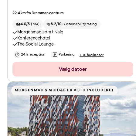
29.4 km fra Drammen centrum
4.0/5
(
734
)
8.2/10
Sustainability rating
Morgenmad som tilvalg
Konferencehotel
The Social Lounge
24 h reception
Parkering
+ 10 faciliteter
Vælg datoer
MORGENMAD & MIDDAG ER ALTID INKLUDERET