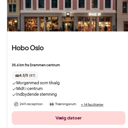
Hobo Oslo
35.6 km fra Drammen centrum
4.3/5
(
87
)
Morgenmad som tilvalg
Midt i centrum
Indbydende stemning
24 h reception
Træningsrum
+ 14 faciliteter
Vælg datoer