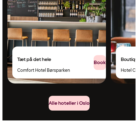
Tæt på det hele
Boutiqu
Book
Comfort Hotel Børsparken
Hotel Chr
Alle hoteller i Oslo