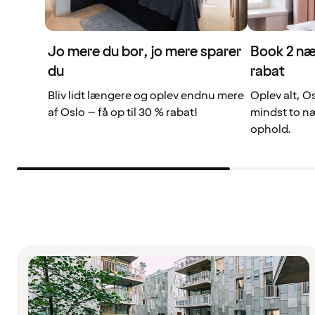
Jo mere du bor, jo mere sparer
Book 2 næt
du
rabat
Bliv lidt længere og oplev endnu mere
Oplev alt, O
af Oslo – få op til 30 % rabat!
mindst to næ
ophold.