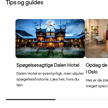
Tips og guides
Spøgelsesagtige Dalen Hotel
Opdag de 
i Oslo
Dalen Hotel er eventyrligt, men skjuler
spøgelseshistorie. Læs her, hvis du
Her er de st
tør!
meget specie