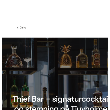
Oslo
Forrige
side
:
Thief Bar – signaturcocktail
og stemning på Tjuvholme