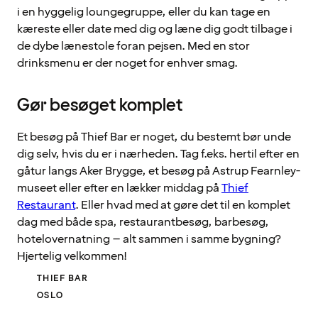
i en hyggelig loungegruppe, eller du kan tage en
kæreste eller date med dig og læne dig godt tilbage i
de dybe lænestole foran pejsen. Med en stor
drinksmenu er der noget for enhver smag.
Gør besøget komplet
Et besøg på Thief Bar er noget, du bestemt bør unde
dig selv, hvis du er i nærheden. Tag f.eks. hertil efter en
gåtur langs Aker Brygge, et besøg på Astrup Fearnley-
museet eller efter en lækker middag på
Thief
Restaurant
. Eller hvad med at gøre det til en komplet
dag med både spa, restaurantbesøg, barbesøg,
hotelovernatning – alt sammen i samme bygning?
Hjertelig velkommen!
THIEF BAR
OSLO