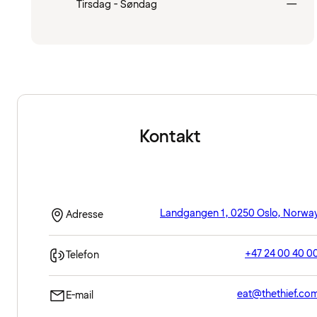
Lukk
Tirsdag - Søndag
—
Kontakt
Landgangen 1, 0250 Oslo, Norwa
Adresse
+47 24 00 40 0
Telefon
eat@thethief.co
E-mail