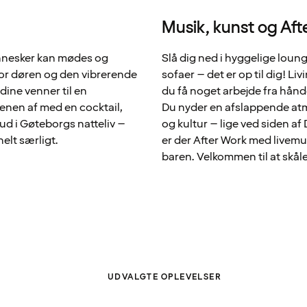
Musik, kunst og Aft
ennesker kan mødes og
Slå dig ned i hyggelige loung
r døren og den vibrerende
sofaer – det er op til dig! Liv
dine venner til en
du få noget arbejde fra hånd
ftenen af med en cocktail,
Du nyder en afslappende atmo
 ud i Gøteborgs natteliv –
og kultur – lige ved siden af
elt særligt.
er der After Work med livemus
baren. Velkommen til at skå
UDVALGTE OPLEVELSER