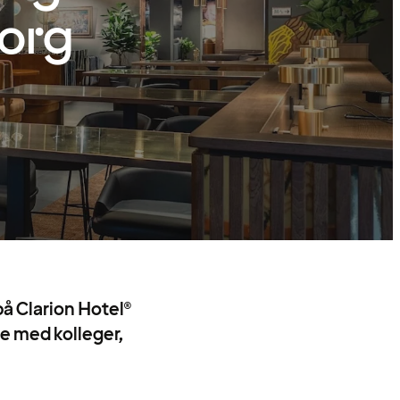
org
å Clarion Hotel®
se med kolleger,