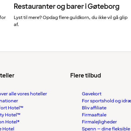
Restauranter og barer i Gøteborg
for
Lyst til mere? Opdag flere guldkorn, du ikke vil gå glip
af.
teller
Flere tilbud
over alle vores hoteller
Gavekort
nationer
For sportshold og idr
ort Hotel™
Bliv affiliate
ty Hotel™
Firmaaftale
on Hotel®
Firmalejligheder
 Hotel
Spenn – dine fleksible