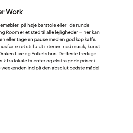
er Work
emøbler, på høje barstole eller i de runde
ing Room er et sted til alle lejligheder – her kan
en eller tage en pause med en god kop kaffe.
sfære i et stilfuldt interiør med musik, kunst
 Draken Live og Folkets hus. De fleste fredage
ik fra lokale talenter og ekstra gode priser i
le weekenden ind på den absolut bedste måde!