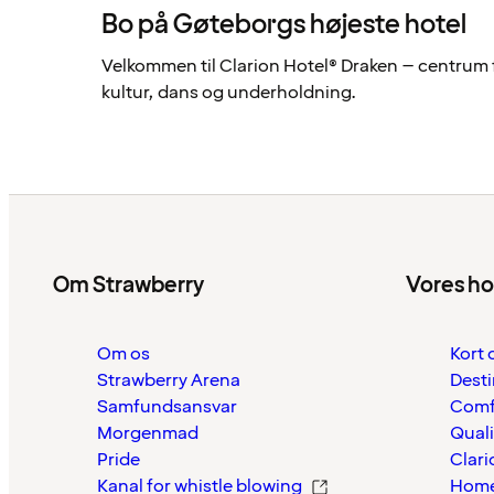
Bo på Gøteborgs højeste hotel
Velkommen til Clarion Hotel® Draken – centrum 
kultur, dans og underholdning.
Om Strawberry
Vores ho
Om os
Kort 
Strawberry Arena
Desti
Samfundsansvar
Comf
Morgenmad
Quali
Pride
Clari
Kanal for whistle blowing
Home