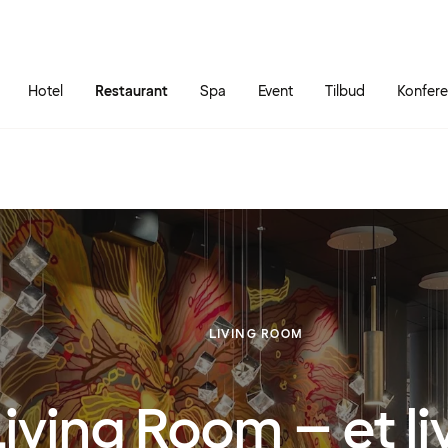
Gå til siden
Åbn hovedmenuen
Hotel
Restaurant
Spa
Event
Tilbud
Konfer
LIVING ROOM
iving Room – et liv