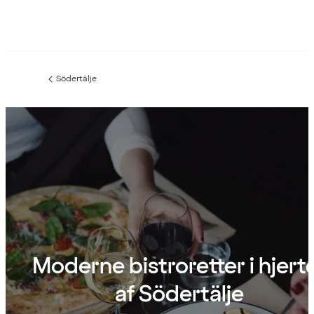
Södertälje
Forrige
side
:
Moderne bistroretter i hjert
af Södertälje