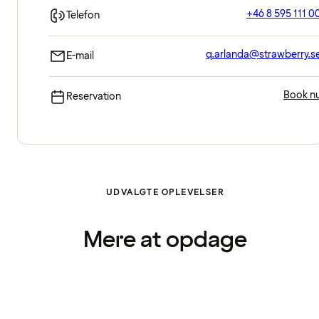
+46 8 595 111 0
Telefon
q.arlanda@strawberry.s
E-mail
Book n
Reservation
UDVALGTE OPLEVELSER
Mere at opdage