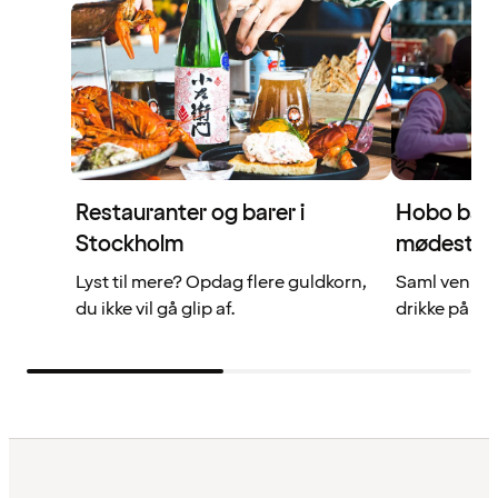
Restauranter og barer i
Hobo bar -
Stockholm
mødeste
Lyst til mere? Opdag flere guldkorn,
Saml venner
du ikke vil gå glip af.
drikke på m