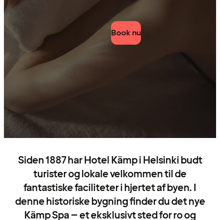
Book nu
Siden 1887 har Hotel Kämp i Helsinki budt
turister og lokale velkommen til de
fantastiske faciliteter i hjertet af byen. I
denne historiske bygning finder du det nye
Kämp Spa – et eksklusivt sted for ro og