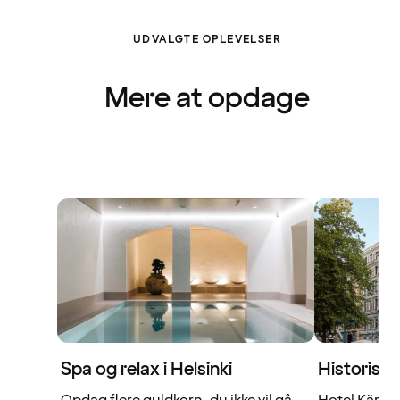
UDVALGTE OPLEVELSER
Mere at opdage
Spa og relax i Helsinki
Historisk l
Opdag flere guldkorn, du ikke vil gå
Hotel Kämp e