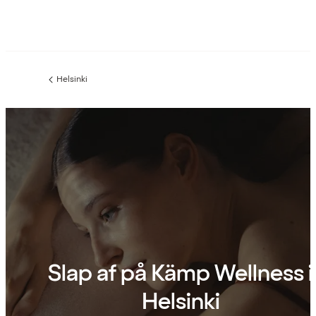
Helsinki
Forrige
side
:
Slap af på Kämp Wellness i
Helsinki