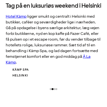
Tag på en luksuriøs weekend i Helsinki
Hotel Kämp
ligger smukt og centralt i Helsinki med
butikker, caféer og seværdigheder lige i nærheden.
Gå på opdagelse i byens særlige arkitektur, læg vejen
forbi butikkerne, nyd en kop kaffe på Fazer Café, eller
få pulsen op i et escape room, før du vender tilbage til
hotellets rolige, luksuriøse rammer. Sæt tid af til en
behandling i Kämp Spa, og lad dagen fortsætte med
femstjernet komfort eller en god middag på
À La
Kämp
.
KÄMP SPA
HELSINKI