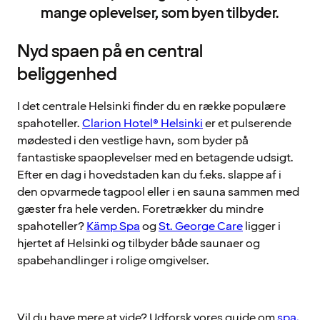
mange oplevelser, som byen tilbyder.
Nyd spaen på en central
beliggenhed
I det centrale Helsinki finder du en række populære
spahoteller.
Clarion Hotel® Helsinki
er et pulserende
mødested i den vestlige havn, som byder på
fantastiske spaoplevelser med en betagende udsigt.
Efter en dag i hovedstaden kan du f.eks. slappe af i
den opvarmede tagpool eller i en sauna sammen med
gæster fra hele verden. Foretrækker du mindre
spahoteller?
Kämp Spa
og
St. George Care
ligger i
hjertet af Helsinki og tilbyder både saunaer og
spabehandlinger i rolige omgivelser.
Vil du have mere at vide? Udforsk vores guide om
spa,