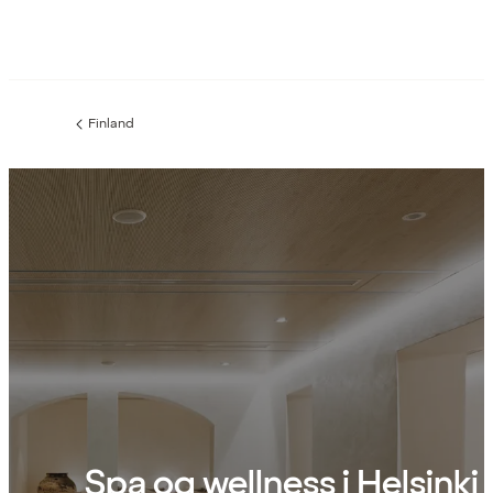
Finland
Forrige
side
:
Spa og wellness i Helsinki