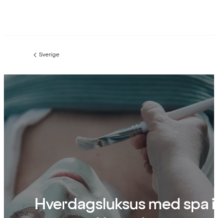
Sverige
Forrige
side
:
Hverdagsluksus med spa i