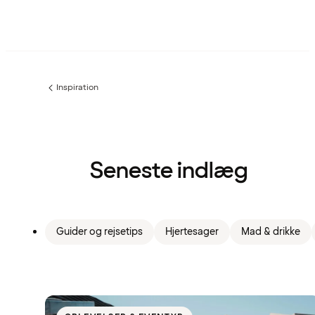
Inspiration
Forrige
side
:
Seneste indlæg
Guider og rejsetips
Hjertesager
Mad & drikke