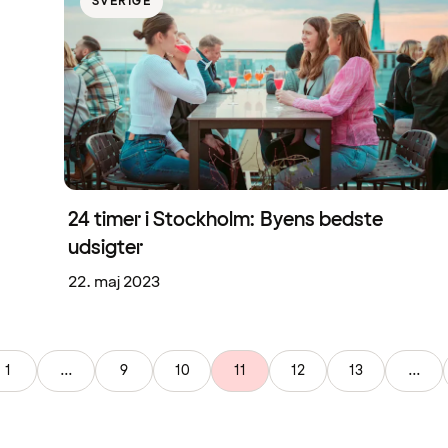
SVERIGE
24 timer i Stockholm: Byens bedste
udsigter
22. maj 2023
1
...
9
10
11
12
13
...