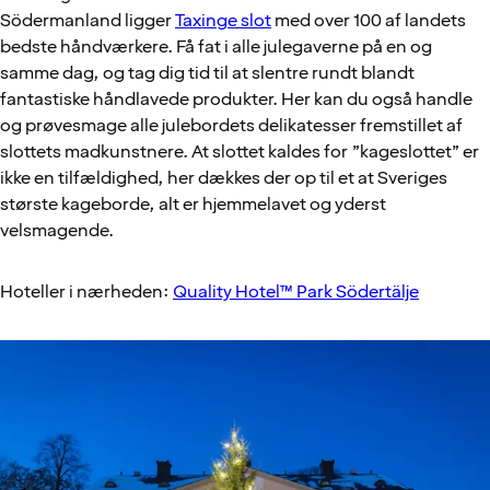
Södermanland ligger
Taxinge slot
med over 100 af landets
bedste håndværkere. Få fat i alle julegaverne på en og
samme dag, og tag dig tid til at slentre rundt blandt
fantastiske håndlavede produkter. Her kan du også handle
og prøvesmage alle julebordets delikatesser fremstillet af
slottets madkunstnere. At slottet kaldes for ”kageslottet” er
ikke en tilfældighed, her dækkes der op til et at Sveriges
største kageborde, alt er hjemmelavet og yderst
velsmagende.
Hoteller i nærheden:
Quality Hotel™ Park Södertälje