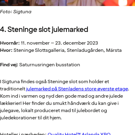
Foto: Sigtuna
4. Steninge slot julemarked
Hvornår:
11. november – 23. december 2023
Hvor:
Steninge Slottsgalleria, Stenladugården, Märsta
Find vej:
Saturnusringen busstation
I Sigtuna findes også Steninge slot som holder et
traditionelt
julemarked på Stenladens store øverste etage
.
Kom ind i varmen og nyd den gode mad og andre julede
lækkerier! Her finder du smukt håndværk du kan give i
julegave, lokalt produceret mad til julebordet og
juledekorationer til dit hjem.
Hoteller i nærheden:
Quality Hotel™ Arlanda XPO