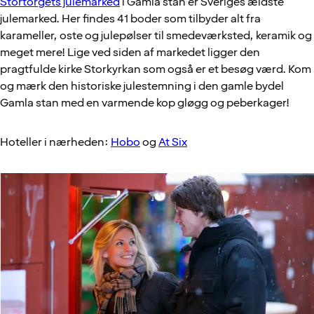
Stortorgets julemarked
i Gamla stan er Sveriges ældste
julemarked. Her findes 41 boder som tilbyder alt fra
karameller, oste og julepølser til smedeværksted, keramik og
meget mere! Lige ved siden af markedet ligger den
pragtfulde kirke Storkyrkan som også er et besøg værd. Kom
og mærk den historiske julestemning i den gamle bydel
Gamla stan med en varmende kop gløgg og peberkager!
Hoteller i nærheden:
Hobo
og
At Six