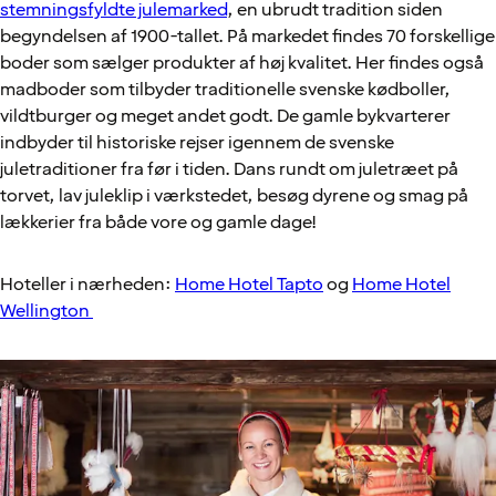
stemningsfyldte julemarked
, en ubrudt tradition siden
begyndelsen af 1900-tallet. På markedet findes 70 forskellige
boder som sælger produkter af høj kvalitet. Her findes også
madboder som tilbyder traditionelle svenske kødboller,
vildtburger og meget andet godt. De gamle bykvarterer
indbyder til historiske rejser igennem de svenske
juletraditioner fra før i tiden. Dans rundt om juletræet på
torvet, lav juleklip i værkstedet, besøg dyrene og smag på
lækkerier fra både vore og gamle dage!
Hoteller i nærheden:
Home Hotel Tapto
og
Home Hotel
Wellington