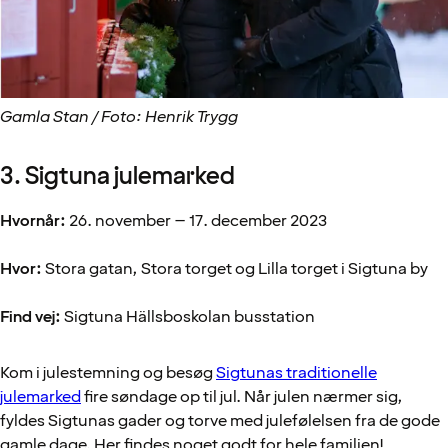
Gamla Stan / Foto: Henrik Trygg
3. Sigtuna julemarked
Hvornår:
26. november – 17. december 2023
Hvor:
Stora gatan, Stora torget og Lilla torget i Sigtuna by
Find vej:
Sigtuna Hällsboskolan busstation
Kom i julestemning og besøg
Sigtunas traditionelle
julemarked
fire søndage op til jul. Når julen nærmer sig,
fyldes Sigtunas gader og torve med julefølelsen fra de gode
gamle dage. Her findes noget godt for hele familien!