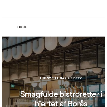
Borås
Forrige
side
:
THE SOCIAL BAR & BISTRO
Smagfulde bistroretter i
hjertet af Borås