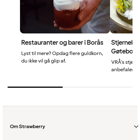
Restauranter og barer i Borås
Stjernekok
Gøteborg
Lyst til mere? Opdag flere guldkorn,
du ikke vil gå glip af.
VRÅ's stjern
anbefaler by
Om Strawberry