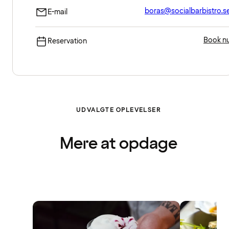
boras@socialbarbistro.s
E-mail
Book n
Reservation
UDVALGTE OPLEVELSER
Mere at opdage