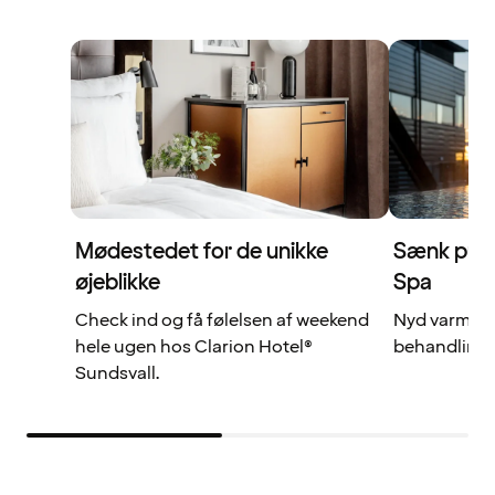
Mødestedet for de unikke
Sænk puls
øjeblikke
Spa
Check ind og få følelsen af weekend
Nyd varme og
hele ugen hos Clarion Hotel®
behandlinge
Sundsvall.