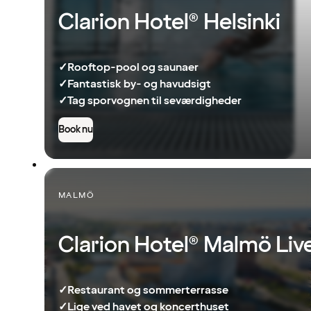
Clarion Hotel® Helsinki
✓
Rooftop-pool og saunaer
✓
Fantastisk by- og havudsigt
✓
Tag sporvognen til seværdigheder
Book nu
MALMÖ
Clarion Hotel® Malmö Liv
✓
Restaurant og sommerterrasse
✓
Lige ved havet og koncerthuset