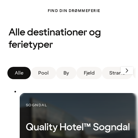
Filter
FIND DIN DRØMMEFERIE
er
fjernet.
Viser
alle
Alle destinationer og
kort
ferietyper
Alle
Pool
By
Fjeld
Strand
SOGNDAL
Quality Hotel™ Sogndal