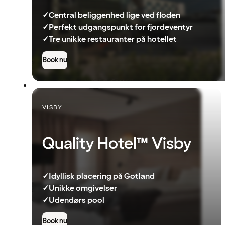
✓
Central beliggenhed lige ved floden
✓
Perfekt udgangspunkt for fjordeventyr
✓
Tre unikke restauranter på hotellet
Book nu
VISBY
Quality Hotel™ Visby
✓
Idyllisk placering på Gotland
✓
Unikke omgivelser
✓
Udendørs pool
Book nu