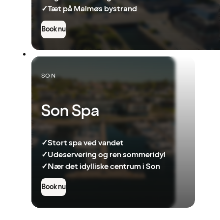
✓
Tæt på Malmøs bystrand
Book nu
SON
Son Spa
✓
Stort spa ved vandet
✓
Udeservering og ren sommeridyl
✓
Nær det idylliske centrum i Son
Book nu