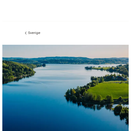
Sverige
Forrige
side
: