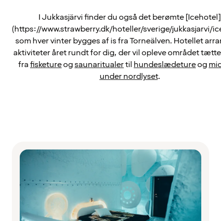
I Jukkasjärvi finder du også det berømte [Icehotel]
(https://www.strawberry.dk/hoteller/sverige/jukkasjarvi/ic
som hver vinter bygges af is fra Torneälven. Hotellet arr
aktiviteter året rundt for dig, der vil opleve området tætt
fra
fisketure
og
saunaritualer
til
hundeslædeture
og
mi
under nordlyset
.