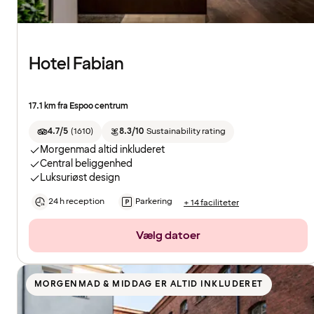
Hotel Fabian
17.1 km fra Espoo centrum
4.7/5
(
1610
)
8.3/10
Sustainability rating
Morgenmad altid inkluderet
Central beliggenhed
Luksuriøst design
24 h reception
Parkering
+ 14 faciliteter
Vælg datoer
MORGENMAD & MIDDAG ER ALTID INKLUDERET