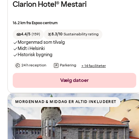
Clarion Hotel® Mestari
16.2 km fra Espoo centrum
4.4/5
(
159
)
8.3/10
Sustainability rating
Morgenmad som tilvalg
Midt i Helsinki
Historisk bygning
24 h reception
Parkering
+ 14 faciliteter
Vælg datoer
MORGENMAD & MIDDAG ER ALTID INKLUDERET