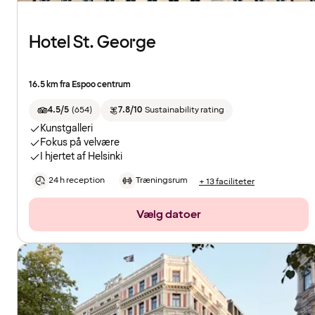
Hotel St. George
16.5 km fra Espoo centrum
4.5/5
(
654
)
7.8/10
Sustainability rating
Kunstgalleri
Fokus på velvære
I hjertet af Helsinki
24 h reception
Træningsrum
+ 13 faciliteter
Vælg datoer