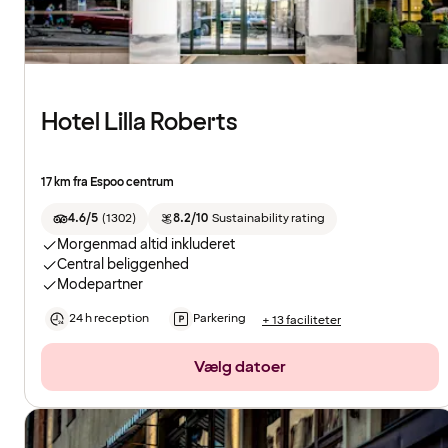
Hotel Lilla Roberts
17 km fra Espoo centrum
4.6/5
(
1302
)
8.2/10
Sustainability rating
Morgenmad altid inkluderet
Central beliggenhed
Modepartner
24 h reception
Parkering
+ 13 faciliteter
Vælg datoer