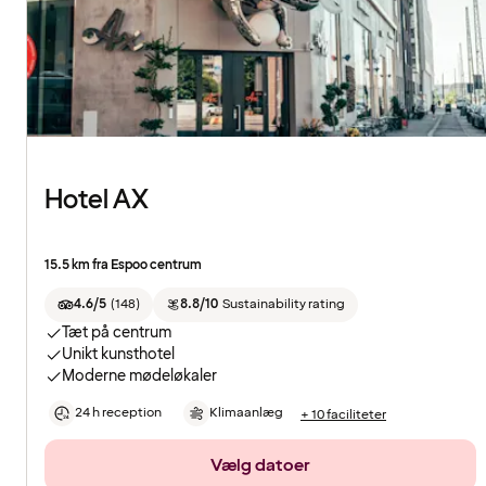
Hotel AX
15.5 km fra Espoo centrum
4.6/5
(
148
)
8.8/10
Sustainability rating
Tæt på centrum
Unikt kunsthotel
Moderne mødeløkaler
24 h reception
Klimaanlæg
+ 10 faciliteter
Vælg datoer