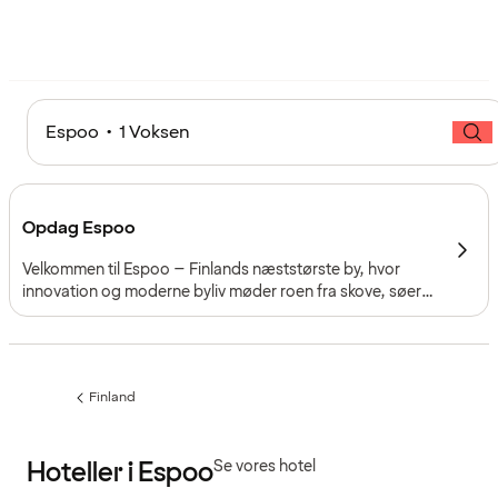
Espoo • 1 Voksen
Opdag Espoo
Velkommen til Espoo – Finlands næststørste by, hvor
innovation og moderne byliv møder roen fra skove, søer
og den baltiske skærgård. Som en del af
hovedstadsområdet omkring Helsinki forener Espoo
storbyens bekvemmeligheder med vidtstrakt natur – kun
en kort tur med metro eller tog fra Helsinki.
Finland
Forrige
side
:
Hoteller i Espoo
Se vores hotel