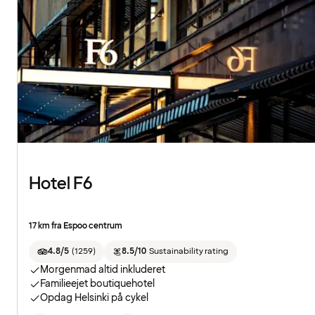
Hotel F6
17 km fra Espoo centrum
4.8/5
(
1259
)
8.5/10
Sustainability rating
Morgenmad altid inkluderet
Familieejet boutiquehotel
Opdag Helsinki på cykel