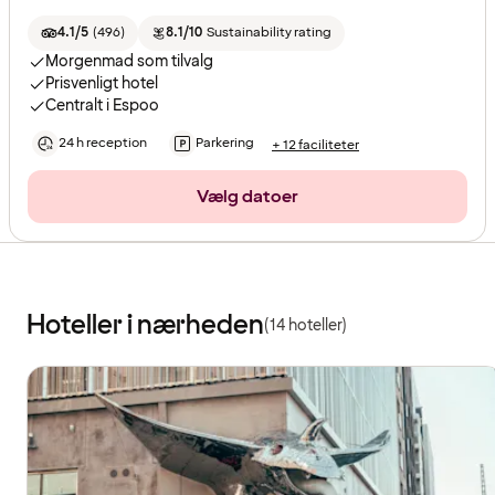
4.1/5
(
496
)
8.1/10
Sustainability rating
Morgenmad som tilvalg
Prisvenligt hotel
Centralt i Espoo
24 h reception
Parkering
+ 12 faciliteter
Vælg datoer
Hoteller i nærheden
(14 hoteller)