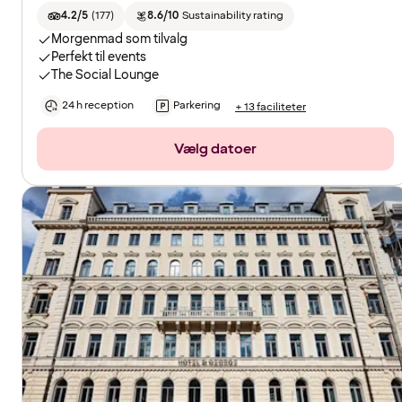
4.2/5
(
177
)
8.6/10
Sustainability rating
Morgenmad som tilvalg
Perfekt til events
The Social Lounge
24 h reception
Parkering
+ 13 faciliteter
Vælg datoer