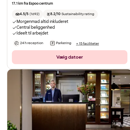
17.1 km fra Espoo centrum
4.5/5
(
1692
)
8.2/10
Sustainability rating
Morgenmad altid inkluderet
Central beliggenhed
Ideelt til arbejdet
24 h reception
Parkering
+ 15 faciliteter
Vælg datoer