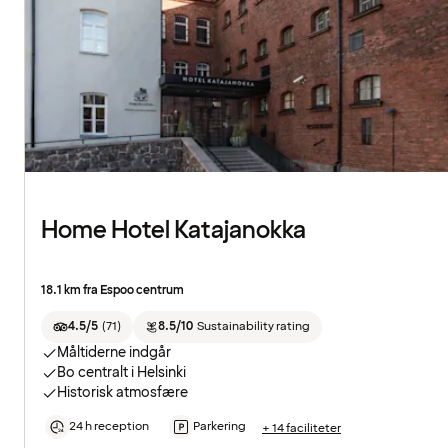
Home Hotel Katajanokka
18.1 km fra Espoo centrum
4.5/5
(
71
)
8.5/10
Sustainability rating
Måltiderne indgår
Bo centralt i Helsinki
Historisk atmosfære
24 h reception
Parkering
+ 14 faciliteter