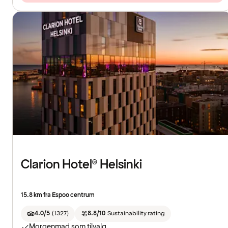
Clarion Hotel® Helsinki
15.8 km fra Espoo centrum
4.0/5
(
1327
)
8.8/10
Sustainability rating
Morgenmad som tilvalg