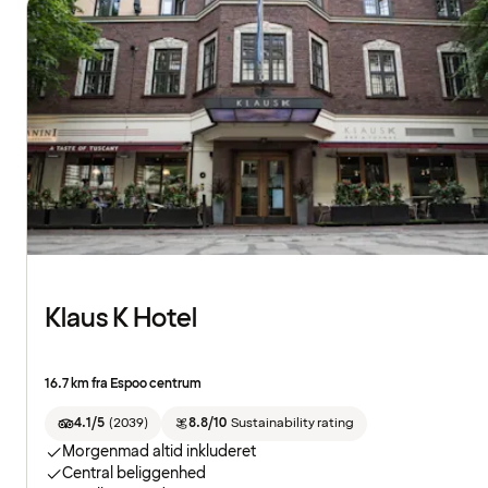
Klaus K Hotel
16.7 km fra Espoo centrum
4.1/5
(
2039
)
8.8/10
Sustainability rating
Morgenmad altid inkluderet
Central beliggenhed