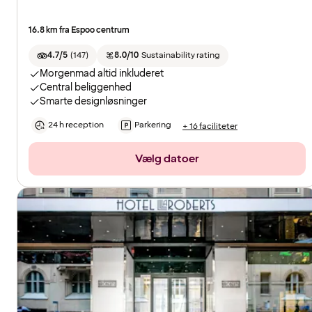
16.8 km fra Espoo centrum
4.7/5
(
147
)
8.0/10
Sustainability rating
Morgenmad altid inkluderet
Central beliggenhed
Smarte designløsninger
24 h reception
Parkering
+ 16 faciliteter
Vælg datoer