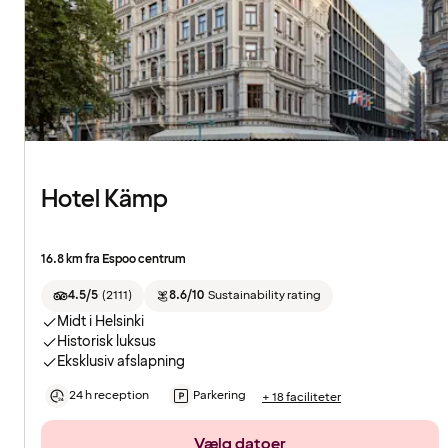
Hotel Kämp
16.8 km fra Espoo centrum
4.5/5
(
2111
)
8.6/10
Sustainability rating
Midt i Helsinki
Historisk luksus
Eksklusiv afslapning
24 h reception
Parkering
+ 18 faciliteter
Vælg datoer