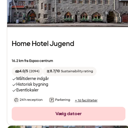
Home Hotel Jugend
16.2 km fra Espoo centrum
4.0/5
(
2094
)
8.7/10
Sustainability rating
Måltiderne indgår
Historisk bygning
Eventlokaler
24 h reception
Parkering
+ 16 faciliteter
Vælg datoer