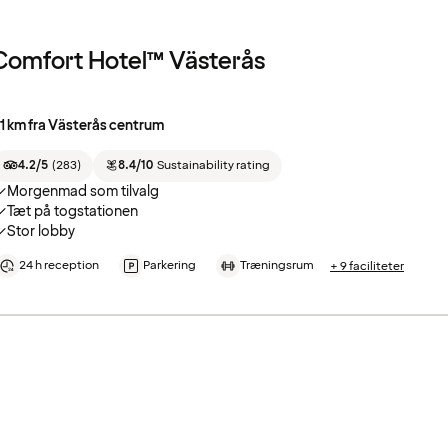
Comfort Hotel™ Västerås
.1 km fra Västerås centrum
4.2/5
(
283
)
8.4/10
Sustainability rating
Morgenmad som tilvalg
Tæt på togstationen
Stor lobby
24 h reception
Parkering
Træningsrum
+ 9 faciliteter