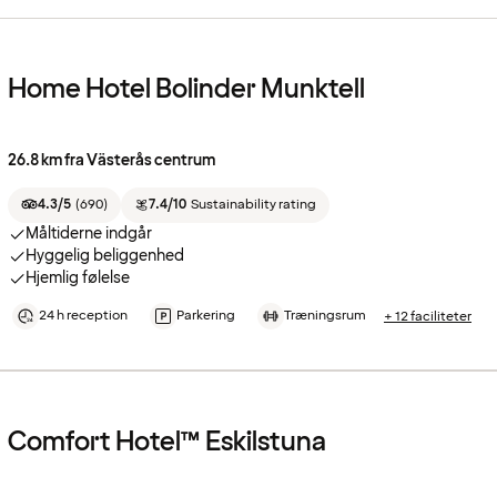
Home Hotel Bolinder Munktell
26.8 km fra Västerås centrum
4.3/5
(
690
)
7.4/10
Sustainability rating
Måltiderne indgår
Hyggelig beliggenhed
Hjemlig følelse
24 h reception
Parkering
Træningsrum
+ 12 faciliteter
Comfort Hotel™ Eskilstuna