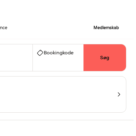
ence
Medlemskab
Bookingkode
Søg