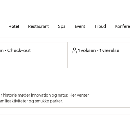
Gå til siden
Åbn hovedmenuen
Hotel
Restaurant
Spa
Event
Tilbud
Konfer
in • Check-out
1 voksen • 1 værelse
r historie møder innovation og natur. Her venter
amilieaktiviteter og smukke parker.