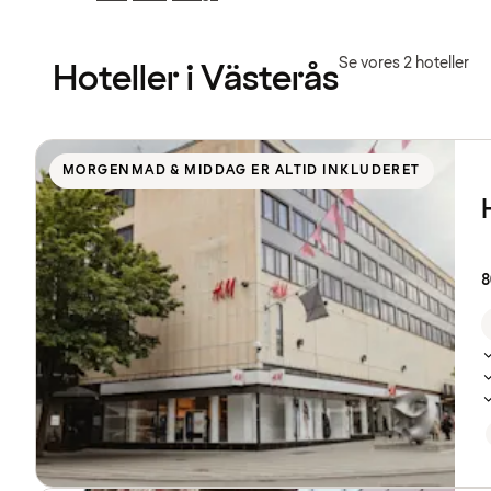
Forrige
Forrige
side
side
:
:
Se vores 2 hoteller
Hoteller i Västerås
Se
listen
MORGENMAD & MIDDAG ER ALTID INKLUDERET
over
hoteller
8