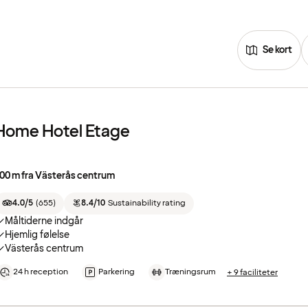
Se kort
Home Hotel Etage
00 m fra Västerås centrum
4.0/5
(
655
)
8.4/10
Sustainability rating
Måltiderne indgår
Hjemlig følelse
Västerås centrum
24 h reception
Parkering
Træningsrum
+ 9 faciliteter