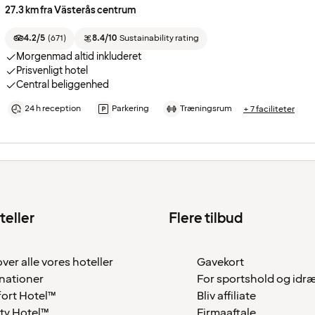
27.3 km fra Västerås centrum
4.2/5
(
671
)
8.4/10
Sustainability rating
Morgenmad altid inkluderet
Prisvenligt hotel
Central beliggenhed
24 h reception
Parkering
Træningsrum
+ 7 faciliteter
teller
Flere tilbud
over alle vores hoteller
Gavekort
nationer
For sportshold og idr
ort Hotel™
Bliv affiliate
ty Hotel™
Firmaaftale