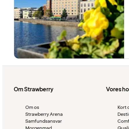
Om Strawberry
Vores ho
Om os
Kort 
Strawberry Arena
Desti
Samfundsansvar
Comf
Morgenmad
Quali