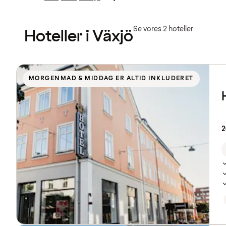
Forrige
Forrige
side
side
:
:
Se vores 2 hoteller
Hoteller i Växjö
Se
listen
MORGENMAD & MIDDAG ER ALTID INKLUDERET
over
hoteller
2