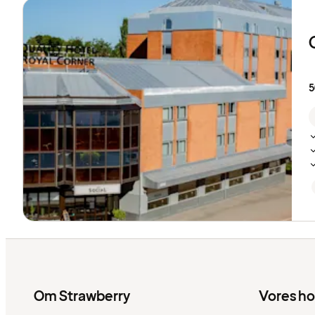
5
Om Strawberry
Vores ho