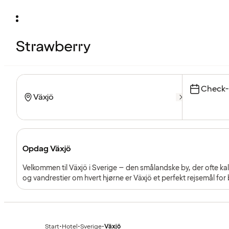
Check-
Opdag Växjö
Velkommen til Växjö i Sverige – den smålandske by, der ofte 
og vandrestier om hvert hjørne er Växjö et perfekt rejsemål for
Start
•
Hotel
•
Sverige
•
Växjö