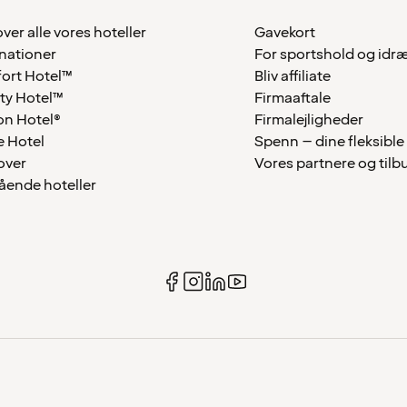
over alle vores hoteller
Gavekort
nationer
For sportshold og idr
ort Hotel™
Bliv affiliate
ty Hotel™
Firmaaftale
on Hotel®
Firmalejligheder
 Hotel
Spenn – dine fleksible
over
Vores partnere og tilb
tående hoteller