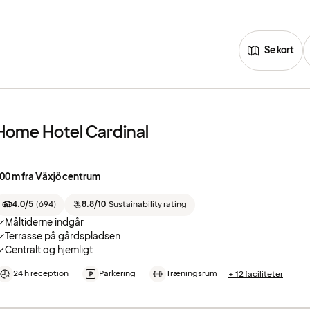
Se kort
Home Hotel Cardinal
00 m fra Växjö centrum
4.0/5
(
694
)
8.8/10
Sustainability rating
Måltiderne indgår
Terrasse på gårdspladsen
Centralt og hjemligt
24 h reception
Parkering
Træningsrum
+ 12 faciliteter