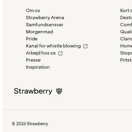
Om os
Kort 
Strawberry Arena
Desti
Samfundsansvar
Comf
Morgenmad
Quali
Pride
Clari
Kanal for whistle blowing
Home
Arbejd hos os
Stop
Presse
Frits
Inspiration
© 2026 Strawberry