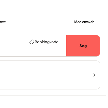
ence
Medlemskab
Bookingkode
Søg