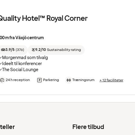
Quality Hotel™ Royal Corner
00 m fra Växjö centrum
3.9/5
(
376
)
9.2/10
Sustainability rating
Morgenmad som tilvalg
Ideelt til konferencer
The Social Lounge
24 h reception
Parkering
Træningsrum
+ 12 faciliteter
teller
Flere tilbud