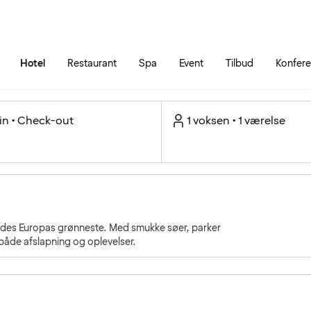
Gå til siden
Åbn hovedmenuen
Hotel
Restaurant
Spa
Event
Tilbud
Konfer
in • Check-out
1 voksen • 1 værelse
kaldes Europas grønneste. Med smukke søer, parker
 både afslapning og oplevelser.