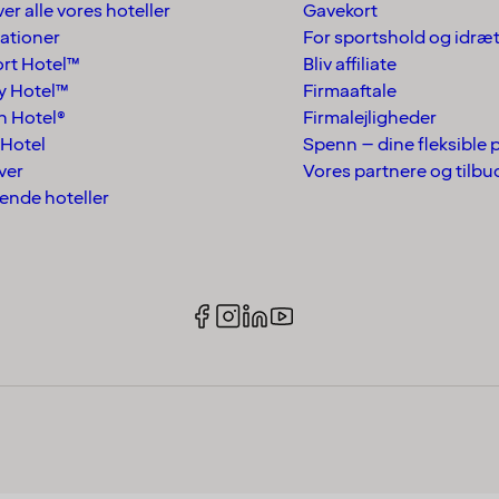
ver alle vores hoteller
Gavekort
ationer
For sportshold og idræ
rt Hotel™
Bliv affiliate
y Hotel™
Firmaaftale
n Hotel®
Firmalejligheder
Hotel
Spenn – dine fleksible 
ver
Vores partnere og tilbu
ående hoteller