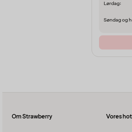
Lørdag:
Søndag og h
Om Strawberry
Vores hot