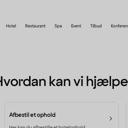
Gå til siden
Åbn hovedmenuen
Hotel
Restaurant
Spa
Event
Tilbud
Konferen
Hvordan kan vi hjælpe
Afbestil et ophold
Her kan du afbestille et hotelophold.