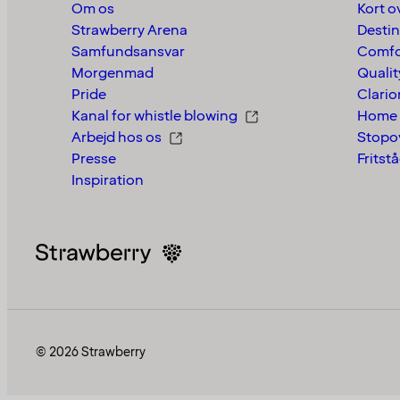
Om os
Kort o
Strawberry Arena
Destin
Samfundsansvar
Comfo
Morgenmad
Qualit
Pride
Clario
Kanal for whistle blowing
Home 
Arbejd hos os
Stopo
Presse
Fritst
Inspiration
© 2026 Strawberry