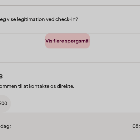
jeg vise legitimation ved check-in?
Vis flere spørgsmål
s
kommen til at kontakte os direkte.
 200
edag:
08: