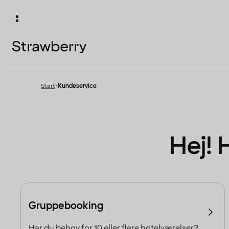
Start
•
Kundeservice
Hej! 
Gruppebooking
Har du behov for 10 eller flere hotelværelser?