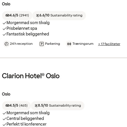
Oslo
4.6/5
(
2941
)
6.6/10
Sustainability rating
Morgenmad som tilvalg
Prisbelønnet spa
Fantastisk beliggenhed
24 h reception
Parkering
Træningsrum
+ 17 faciliteter
Clarion Hotel® Oslo
Oslo
4.5/5
(
465
)
8.5/10
Sustainability rating
Morgenmad som tilvalg
Central beliggenhed
Perfekt til konferencer