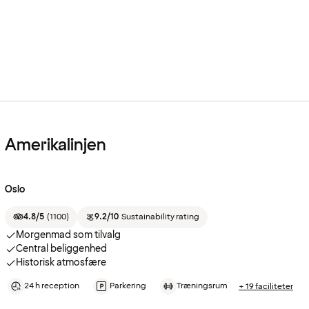
Amerikalinjen
Oslo
4.8/5
(
1100
)
9.2/10
Sustainability rating
Morgenmad som tilvalg
Central beliggenhed
Historisk atmosfære
24 h reception
Parkering
Træningsrum
+ 19 faciliteter