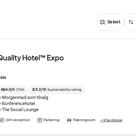
Se kort
Quality Hotel™ Expo
slo
4.0/5
(
734
)
8.2/10
Sustainability rating
Morgenmad som tilvalg
Konferencehotel
The Social Lounge
24 h reception
Parkering
Træningsrum
+ 9 faciliteter