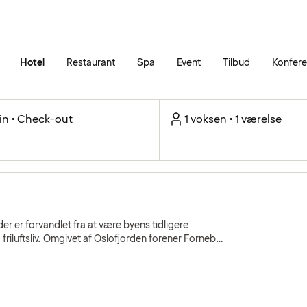
Gå til siden
Åbn hovedmenuen
Hotel
Restaurant
Spa
Event
Tilbud
Konfer
in • Check-out
1 voksen • 1 værelse
er er forvandlet fra at være byens tidligere
 friluftsliv. Omgivet af Oslofjorden forener Fornebu
lturliv.