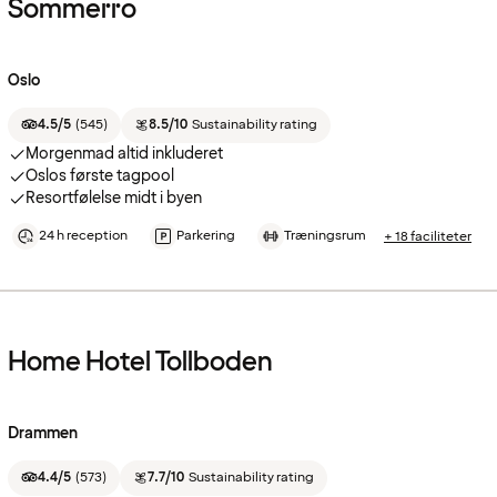
Sommerro
Oslo
4.5/5
(
545
)
8.5/10
Sustainability rating
Morgenmad altid inkluderet
Oslos første tagpool
Resortfølelse midt i byen
24 h reception
Parkering
Træningsrum
+ 18 faciliteter
Home Hotel Tollboden
Drammen
4.4/5
(
573
)
7.7/10
Sustainability rating