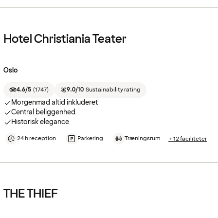
Hotel Christiania Teater
Oslo
4.6/5
(
1747
)
9.0/10
Sustainability rating
Morgenmad altid inkluderet
Central beliggenhed
Historisk elegance
24 h reception
Parkering
Træningsrum
+ 12 faciliteter
THE THIEF