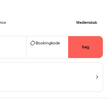
ence
Medlemskab
Bookingkode
Søg