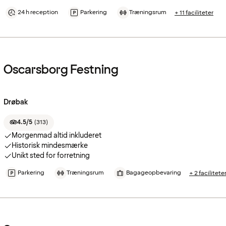
24 h reception
Parkering
Træningsrum
+ 11 faciliteter
Oscarsborg Festning
Drøbak
4.5/5
(
313
)
Morgenmad altid inkluderet
Historisk mindesmærke
Unikt sted for forretning
Parkering
Træningsrum
Bagageopbevaring
+ 2 facilitete