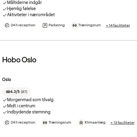
Måltiderne indgår
Hjemlig følelse
Aktiviteter i nærområdet
24 h reception
Parkering
Træningsrum
+ 14 faciliteter
Hobo Oslo
Oslo
4.3/5
(
87
)
Morgenmad som tilvalg
Midt i centrum
Indbydende stemning
24 h reception
Træningsrum
Klimaanlæg
+ 13 faciliteter