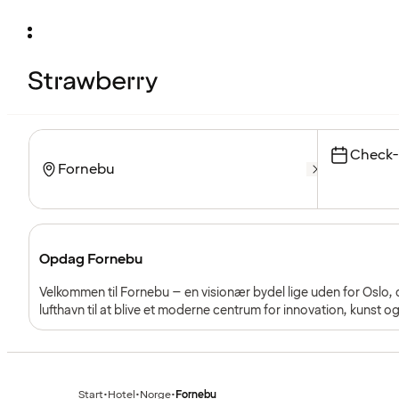
Check-
Opdag Fornebu
Velkommen til Fornebu – en visionær bydel lige uden for Oslo, d
lufthavn til at blive et moderne centrum for innovation, kunst og
moderne arkitektur med strande, grønne parker og et levende ku
Start
•
Hotel
•
Norge
•
Fornebu