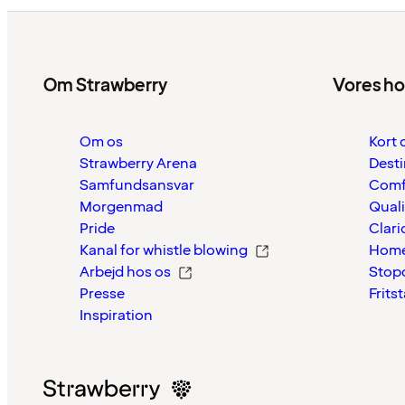
Om Strawberry
Vores ho
Om os
Kort 
Strawberry Arena
Desti
Samfundsansvar
Comf
Morgenmad
Quali
Pride
Clari
Kanal for whistle blowing
Home
Arbejd hos os
Stop
Presse
Frits
Inspiration