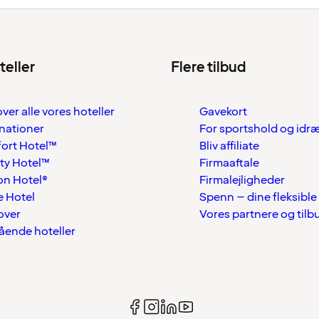
teller
Flere tilbud
over alle vores hoteller
Gavekort
nationer
For sportshold og idr
ort Hotel™
Bliv affiliate
ty Hotel™
Firmaaftale
on Hotel®
Firmalejligheder
 Hotel
Spenn – dine fleksible
over
Vores partnere og tilb
tående hoteller