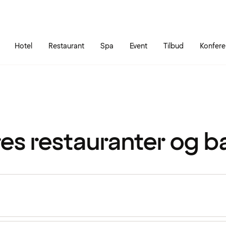
Gå til siden
Åbn hovedmenuen
Hotel
Restaurant
Spa
Event
Tilbud
Konfer
es restauranter og b