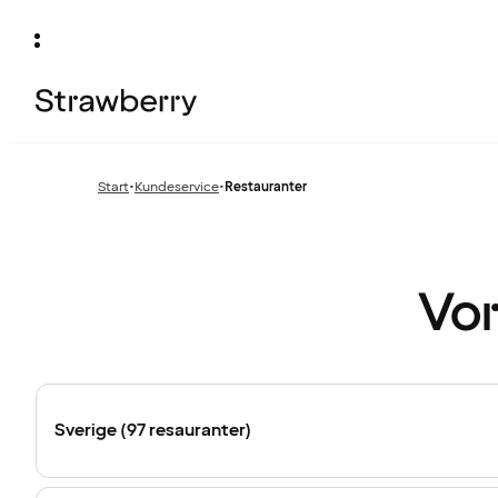
Start
•
Kundeservice
•
Restauranter
Forrige
side
:
Vor
Sverige (97 resauranter)