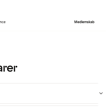
ence
Medlemskab
arer